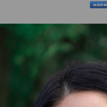
ELŐZŐ K