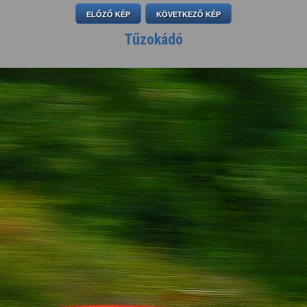
ELŐZŐ KÉP
KÖVETKEZŐ KÉP
Tűzokádó