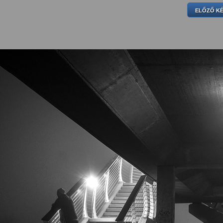
ELŐZŐ K