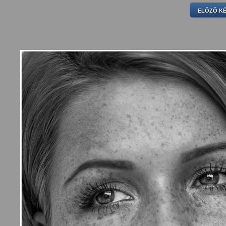
ELŐZŐ K