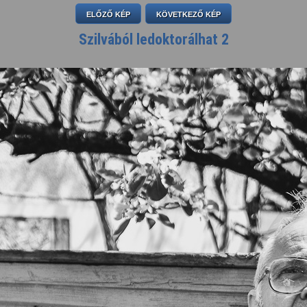
ELŐZŐ KÉP
KÖVETKEZŐ KÉP
Szilvából ledoktorálhat 2