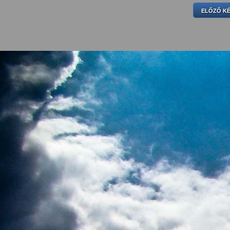
ELŐZŐ K