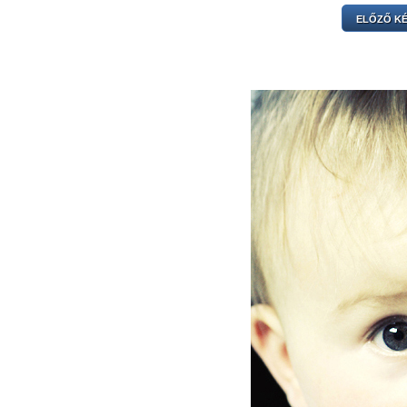
ELŐZŐ K