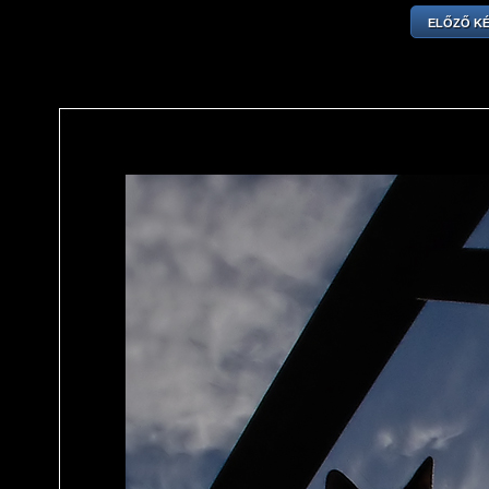
ELŐZŐ K