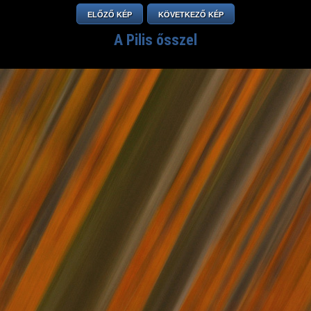
ELŐZŐ KÉP
KÖVETKEZŐ KÉP
A Pilis ősszel