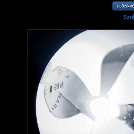
ELŐZŐ K
Szö