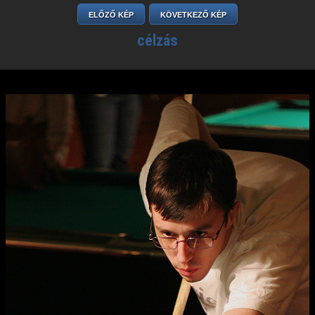
ELŐZŐ KÉP
KÖVETKEZŐ KÉP
célzás