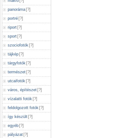
makró
[
?
]
panoráma
[
?
]
portré
[
?
]
riport
[
?
]
sport
[
?
]
szociofotók
[
?
]
tájkép
[
?
]
tárgyfotók
[
?
]
természet
[
?
]
utcaifotók
[
?
]
város, építészet
[
?
]
vízalatti fotók
[
?
]
feldolgozott fotók
[
?
]
így készült
[
?
]
egyéb
[
?
]
pályázat
[
?
]