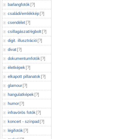
barlangfotók
[
?
]
családi/emlékkép
[
?
]
csendélet
[
?
]
csillagászat/égbolt
[
?
]
digit. illusztráció
[
?
]
divat
[
?
]
dokumentumfotók
[
?
]
életképek
[
?
]
elkapott pillanatok
[
?
]
glamour
[
?
]
hangulatképek
[
?
]
humor
[
?
]
infravörös fotók
[
?
]
koncert - színpad
[
?
]
légifotók
[
?
]