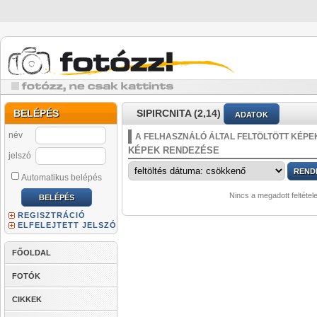
BELÉPÉS
SIPIRCNITA (2,14)
ADATOK
név
A FELHASZNÁLÓ ÁLTAL FELTÖLTÖTT KÉPE
KÉPEK RENDEZÉSE
jelszó
Automatikus belépés
Nincs a megadott feltétel
REGISZTRÁCIÓ
ELFELEJTETT JELSZÓ
FŐOLDAL
FOTÓK
CIKKEK