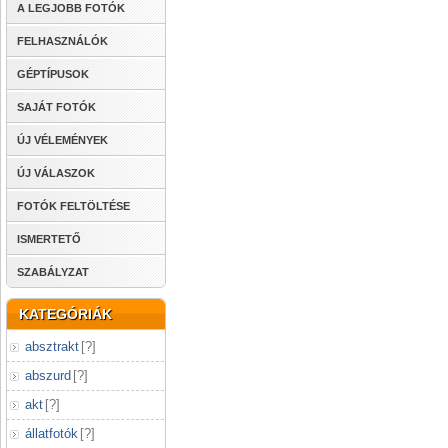
A LEGJOBB FOTÓK
FELHASZNÁLÓK
GÉPTÍPUSOK
SAJÁT FOTÓK
ÚJ VÉLEMÉNYEK
ÚJ VÁLASZOK
FOTÓK FELTÖLTÉSE
ISMERTETŐ
SZABÁLYZAT
KATEGÓRIÁK
absztrakt
[
?
]
abszurd
[
?
]
akt
[
?
]
állatfotók
[
?
]