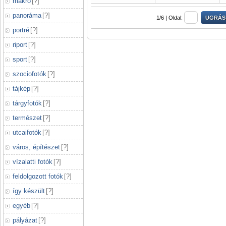
makró
[
?
]
panoráma
[
?
]
1/6 |
Oldal:
portré
[
?
]
riport
[
?
]
sport
[
?
]
szociofotók
[
?
]
tájkép
[
?
]
tárgyfotók
[
?
]
természet
[
?
]
utcaifotók
[
?
]
város, építészet
[
?
]
vízalatti fotók
[
?
]
feldolgozott fotók
[
?
]
így készült
[
?
]
egyéb
[
?
]
pályázat
[
?
]