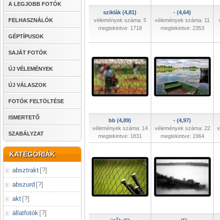
A LEGJOBB FOTÓK
sziklák (4,81)
- (4,64)
FELHASZNÁLÓK
vélemények száma: 5
vélemények száma: 11
megtekintve: 1718
megtekintve: 2353
GÉPTÍPUSOK
SAJÁT FOTÓK
ÚJ VÉLEMÉNYEK
ÚJ VÁLASZOK
FOTÓK FELTÖLTÉSE
ISMERTETŐ
bb (4,89)
- (4,97)
vélemények száma: 14
vélemények száma: 22
v
SZABÁLYZAT
megtekintve: 1831
megtekintve: 1964
KATEGÓRIÁK
absztrakt
[
?
]
abszurd
[
?
]
akt
[
?
]
állatfotók
[
?
]