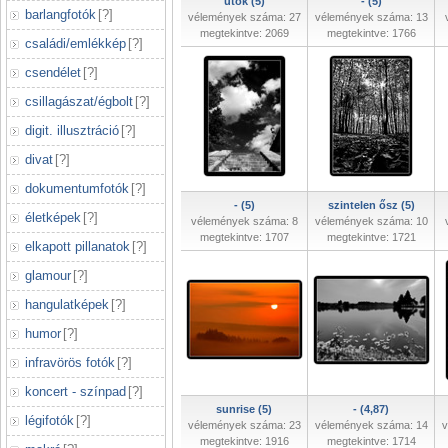
ütők (5)
- (5)
barlangfotók
[
?
]
vélemények száma: 27
vélemények száma: 13
megtekintve: 2069
megtekintve: 1766
családi/emlékkép
[
?
]
csendélet
[
?
]
csillagászat/égbolt
[
?
]
digit. illusztráció
[
?
]
divat
[
?
]
dokumentumfotók
[
?
]
- (5)
szintelen ősz (5)
életképek
[
?
]
vélemények száma: 8
vélemények száma: 10
megtekintve: 1707
megtekintve: 1721
elkapott pillanatok
[
?
]
glamour
[
?
]
hangulatképek
[
?
]
humor
[
?
]
infravörös fotók
[
?
]
koncert - színpad
[
?
]
sunrise (5)
- (4,87)
légifotók
[
?
]
vélemények száma: 23
vélemények száma: 14
v
megtekintve: 1916
megtekintve: 1714