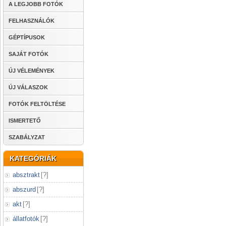
A LEGJOBB FOTÓK
FELHASZNÁLÓK
GÉPTÍPUSOK
SAJÁT FOTÓK
ÚJ VÉLEMÉNYEK
ÚJ VÁLASZOK
FOTÓK FELTÖLTÉSE
ISMERTETŐ
SZABÁLYZAT
KATEGÓRIÁK
absztrakt
[
?
]
abszurd
[
?
]
akt
[
?
]
állatfotók
[
?
]