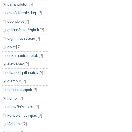
barlangfotók
[
?
]
családi/emlékkép
[
?
]
csendélet
[
?
]
csillagászat/égbolt
[
?
]
digit. illusztráció
[
?
]
divat
[
?
]
dokumentumfotók
[
?
]
életképek
[
?
]
elkapott pillanatok
[
?
]
glamour
[
?
]
hangulatképek
[
?
]
humor
[
?
]
infravörös fotók
[
?
]
koncert - színpad
[
?
]
légifotók
[
?
]