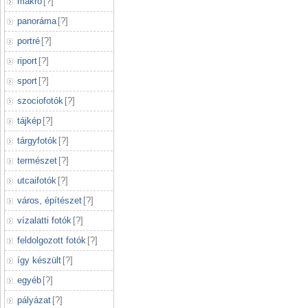
makró
[
?
]
panoráma
[
?
]
portré
[
?
]
riport
[
?
]
sport
[
?
]
szociofotók
[
?
]
tájkép
[
?
]
tárgyfotók
[
?
]
természet
[
?
]
utcaifotók
[
?
]
város, építészet
[
?
]
vízalatti fotók
[
?
]
feldolgozott fotók
[
?
]
így készült
[
?
]
egyéb
[
?
]
pályázat
[
?
]