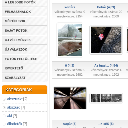
A LEGJOBB FOTÓK
kortárs
Pohár (4,89)
FELHASZNÁLÓK
vélemények száma: 0
vélemények száma: 20
megtekintve: 2154
megtekintve: 2309
GÉPTÍPUSOK
SAJÁT FOTÓK
ÚJ VÉLEMÉNYEK
ÚJ VÁLASZOK
FOTÓK FELTÖLTÉSE
/\ (4,3)
Az igazi... (4,54)
ISMERTETŐ
vélemények száma: 5
vélemények száma: 4
v
megtekintve: 1682
megtekintve: 1702
SZABÁLYZAT
KATEGÓRIÁK
absztrakt
[
?
]
abszurd
[
?
]
akt
[
?
]
állatfotók
[
?
]
sugár (5)
.;>-¤ß$ (5)