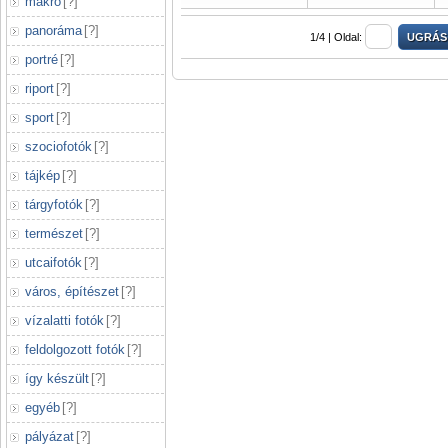
makró
[
?
]
panoráma
[
?
]
1/4 |
Oldal:
portré
[
?
]
riport
[
?
]
sport
[
?
]
szociofotók
[
?
]
tájkép
[
?
]
tárgyfotók
[
?
]
természet
[
?
]
utcaifotók
[
?
]
város, építészet
[
?
]
vízalatti fotók
[
?
]
feldolgozott fotók
[
?
]
így készült
[
?
]
egyéb
[
?
]
pályázat
[
?
]