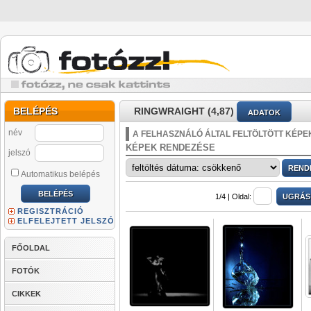
BELÉPÉS
RINGWRAIGHT (4,87)
ADATOK
név
A FELHASZNÁLÓ ÁLTAL FELTÖLTÖTT KÉPE
KÉPEK RENDEZÉSE
jelszó
Automatikus belépés
1/4 |
Oldal:
REGISZTRÁCIÓ
ELFELEJTETT JELSZÓ
FŐOLDAL
FOTÓK
CIKKEK