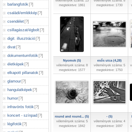
vélemények száma: 13
vélemények száma: 8
barlangfotók
[
?
]
megtekintve: 1861
megtekintve: 1730
családi/emlékkép
[
?
]
csendélet
[
?
]
csillagászat/égbolt
[
?
]
digit. illusztráció
[
?
]
divat
[
?
]
dokumentumfotók
[
?
]
Nyomok (5)
esős utca (4,28)
életképek
[
?
]
vélemények száma: 8
vélemények száma: 5
v
megtekintve: 1577
megtekintve: 1750
elkapott pillanatok
[
?
]
glamour
[
?
]
hangulatképek
[
?
]
humor
[
?
]
infravörös fotók
[
?
]
koncert - színpad
[
?
]
round and round... (5)
- (5)
vélemények száma: 5
vélemények száma: 4
légifotók
[
?
]
megtekintve: 1842
megtekintve: 1697
v