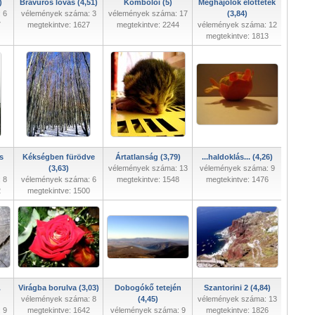
)
Bravúros lovas (4,51)
Komboloi (5)
Meghajolok előttetek
 6
vélemények száma: 3
vélemények száma: 17
(3,84)
7
megtekintve: 1627
megtekintve: 2244
vélemények száma: 12
megtekintve: 1813
s
Kékségben fürödve
Ártatlanság (3,79)
...haldoklás... (4,26)
(3,63)
vélemények száma: 13
vélemények száma: 9
 8
vélemények száma: 6
megtekintve: 1548
megtekintve: 1476
2
megtekintve: 1500
.
Virágba borulva (3,03)
Dobogókő tetején
Szantorini 2 (4,84)
vélemények száma: 8
(4,45)
vélemények száma: 13
 9
megtekintve: 1642
vélemények száma: 9
megtekintve: 1826