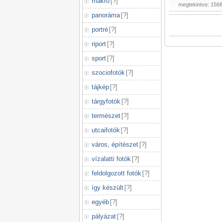
makró
[
?
]
megtekintve: 156
panoráma
[
?
]
portré
[
?
]
riport
[
?
]
sport
[
?
]
szociofotók
[
?
]
tájkép
[
?
]
tárgyfotók
[
?
]
természet
[
?
]
utcaifotók
[
?
]
város, építészet
[
?
]
vízalatti fotók
[
?
]
feldolgozott fotók
[
?
]
így készült
[
?
]
egyéb
[
?
]
pályázat
[
?
]