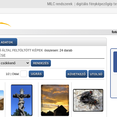
MILC rendszerek
digitális fényképezőgép t
fot
ADATOK
 ÁLTAL FELTÖLTÖTT KÉPEK
összesen: 24 darab
ÉSE
1/2 |
Oldal:
KÖVETKEZŐ
UTOLSÓ