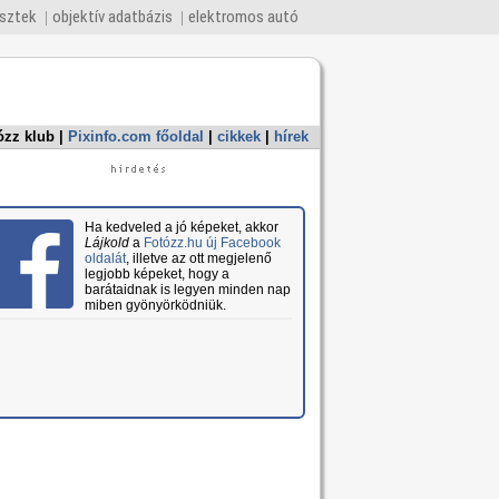
esztek
objektív adatbázis
elektromos autó
ózz klub
|
Pixinfo.com főoldal
|
cikkek
|
hírek
Ha kedveled a jó képeket, akkor
Lájkold
a
Fotózz.hu új Facebook
oldalát
, illetve az ott megjelenő
legjobb képeket, hogy a
barátaidnak is legyen minden nap
miben gyönyörködniük.