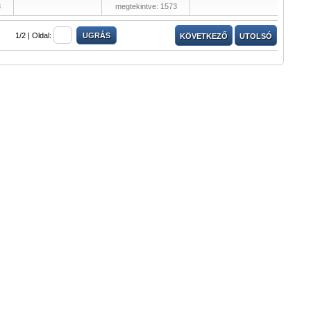
8
megtekintve: 1573
1/2 |
Oldal:
KÖVETKEZŐ
UTOLSÓ