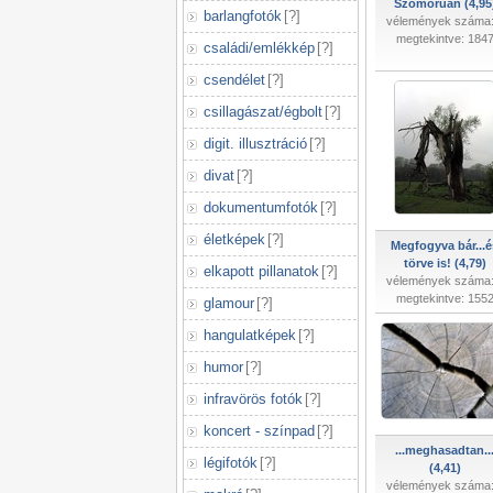
Szomorúan (4,95
barlangfotók
[
?
]
vélemények száma:
megtekintve: 184
családi/emlékkép
[
?
]
csendélet
[
?
]
csillagászat/égbolt
[
?
]
digit. illusztráció
[
?
]
divat
[
?
]
dokumentumfotók
[
?
]
életképek
[
?
]
Megfogyva bár...é
törve is! (4,79)
elkapott pillanatok
[
?
]
vélemények száma:
megtekintve: 155
glamour
[
?
]
hangulatképek
[
?
]
humor
[
?
]
infravörös fotók
[
?
]
koncert - színpad
[
?
]
...meghasadtan..
légifotók
[
?
]
(4,41)
vélemények száma: