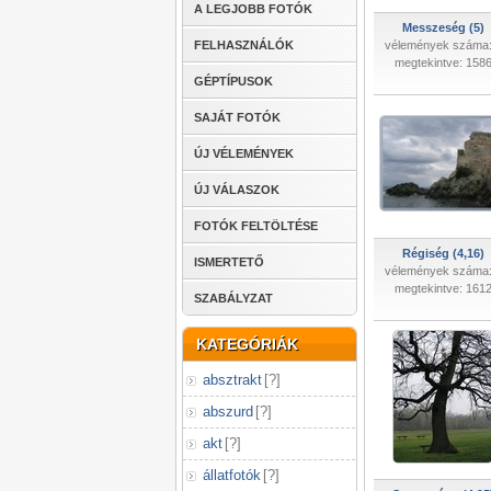
A LEGJOBB FOTÓK
Messzeség (5)
FELHASZNÁLÓK
vélemények száma:
megtekintve: 158
GÉPTÍPUSOK
SAJÁT FOTÓK
ÚJ VÉLEMÉNYEK
ÚJ VÁLASZOK
FOTÓK FELTÖLTÉSE
Régiség (4,16)
ISMERTETŐ
vélemények száma:
megtekintve: 161
SZABÁLYZAT
KATEGÓRIÁK
absztrakt
[
?
]
abszurd
[
?
]
akt
[
?
]
állatfotók
[
?
]