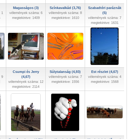
Magasságos (3)
Színkavalkád (3,76)
Szabadtéri paráznák
 1
vélemények száma: 6
vélemények száma: 8
(5)
6
megtekintve: 1409
megtekintve: 1610
vélemények száma: 7
megtekintve: 1631
Csumpi és Jerry
Súlytalanság (4,93)
Est részlet (4,67)
 9
(4,67)
vélemények száma: 7
vélemények száma: 4
2
vélemények száma: 12
megtekintve: 1556
megtekintve: 1568
megtekintve: 2114