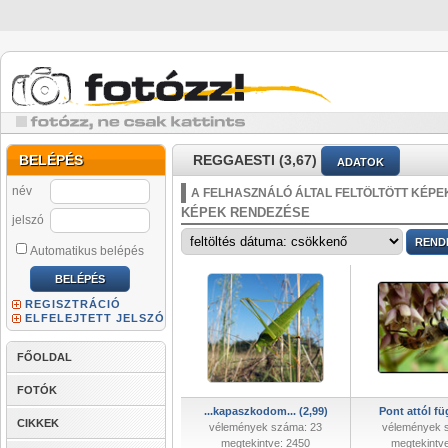
BELÉPÉS
REGGAESTI (3,67)
ADATOK
név
A FELHASZNÁLÓ ÁLTAL FELTÖLTÖTT KÉPE
KÉPEK RENDEZÉSE
jelszó
Automatikus belépés
REGISZTRÁCIÓ
ELFELEJTETT JELSZÓ
FŐOLDAL
FOTÓK
...kapaszkodom... (2,99)
Pont attól fü
CIKKEK
vélemények száma: 23
vélemények 
megtekintve: 2450
megtekintv