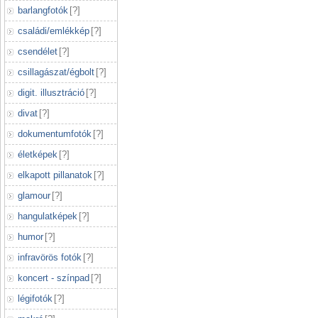
barlangfotók
[
?
]
családi/emlékkép
[
?
]
csendélet
[
?
]
csillagászat/égbolt
[
?
]
digit. illusztráció
[
?
]
divat
[
?
]
dokumentumfotók
[
?
]
életképek
[
?
]
elkapott pillanatok
[
?
]
glamour
[
?
]
hangulatképek
[
?
]
humor
[
?
]
infravörös fotók
[
?
]
koncert - színpad
[
?
]
légifotók
[
?
]