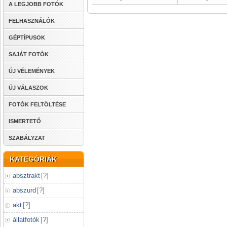
A LEGJOBB FOTÓK
FELHASZNÁLÓK
GÉPTÍPUSOK
SAJÁT FOTÓK
ÚJ VÉLEMÉNYEK
ÚJ VÁLASZOK
FOTÓK FELTÖLTÉSE
ISMERTETŐ
SZABÁLYZAT
KATEGÓRIÁK
absztrakt
[
?
]
abszurd
[
?
]
akt
[
?
]
állatfotók
[
?
]