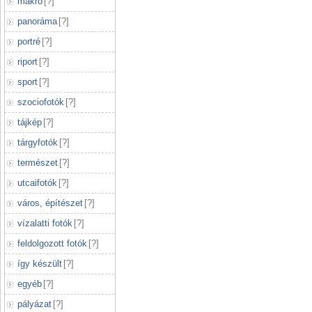
makró
[
?
]
panoráma
[
?
]
portré
[
?
]
riport
[
?
]
sport
[
?
]
szociofotók
[
?
]
tájkép
[
?
]
tárgyfotók
[
?
]
természet
[
?
]
utcaifotók
[
?
]
város, építészet
[
?
]
vízalatti fotók
[
?
]
feldolgozott fotók
[
?
]
így készült
[
?
]
egyéb
[
?
]
pályázat
[
?
]