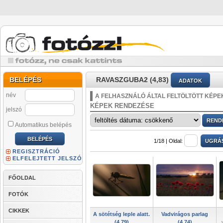
BELÉPÉS
RAVASZGUBA2 (4,83)
ADATOK
név
A FELHASZNÁLÓ ÁLTAL FELTÖLTÖTT KÉPE
KÉPEK RENDEZÉSE
jelszó
Automatikus belépés
1/18 |
Oldal:
REGISZTRÁCIÓ
ELFELEJTETT JELSZÓ
FŐOLDAL
FOTÓK
CIKKEK
A sötétség leple alatt.
Vadvirágos parlag
(4,79)
(4,74)