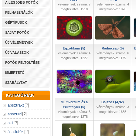
A LEGJOBB FOTÓK
vélemények száma: 7
vélemények száma: 4
megtekintve: 1510
megtekintve: 1020
FELHASZNÁLÓK
GÉPTÍPUSOK
SAJÁT FOTÓK
ÚJ VÉLEMÉNYEK
Egzotikum (5)
Radarcsáp (5)
E
ÚJ VÁLASZOK
vélemények száma: 4
vélemények száma: 6
megtekintve: 1227
megtekintve: 1175
FOTÓK FELTÖLTÉSE
ISMERTETŐ
SZABÁLYZAT
KATEGÓRIÁK
Multiverzum és a
Bajszos (4,92)
absztrakt
[
?
]
Feketelyuk (5)
vélemények száma: 3
vélemények száma: 6
megtekintve: 1655
abszurd
[
?
]
megtekintve: 1278
akt
[
?
]
állatfotók
[
?
]