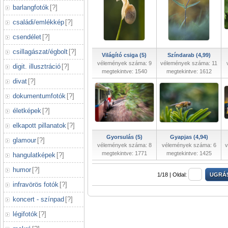
barlangfotók
[
?
]
családi/emlékkép
[
?
]
csendélet
[
?
]
csillagászat/égbolt
[
?
]
Világító csiga (5)
Színdarab (4,99)
vélemények száma: 9
vélemények száma: 11
digit. illusztráció
[
?
]
megtekintve: 1540
megtekintve: 1612
divat
[
?
]
dokumentumfotók
[
?
]
életképek
[
?
]
elkapott pillanatok
[
?
]
Gyorsulás (5)
Gyapjas (4,94)
glamour
[
?
]
vélemények száma: 8
vélemények száma: 6
v
megtekintve: 1771
megtekintve: 1425
hangulatképek
[
?
]
humor
[
?
]
1/18 |
Oldal:
infravörös fotók
[
?
]
koncert - színpad
[
?
]
légifotók
[
?
]