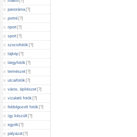
makró
[
?
]
panoráma
[
?
]
portré
[
?
]
riport
[
?
]
sport
[
?
]
szociofotók
[
?
]
tájkép
[
?
]
tárgyfotók
[
?
]
természet
[
?
]
utcaifotók
[
?
]
város, építészet
[
?
]
vízalatti fotók
[
?
]
feldolgozott fotók
[
?
]
így készült
[
?
]
egyéb
[
?
]
pályázat
[
?
]