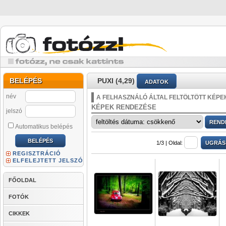
BELÉPÉS
PUXI (4,29)
ADATOK
név
A FELHASZNÁLÓ ÁLTAL FELTÖLTÖTT KÉPE
KÉPEK RENDEZÉSE
jelszó
Automatikus belépés
1/3 |
Oldal:
REGISZTRÁCIÓ
ELFELEJTETT JELSZÓ
FŐOLDAL
FOTÓK
CIKKEK