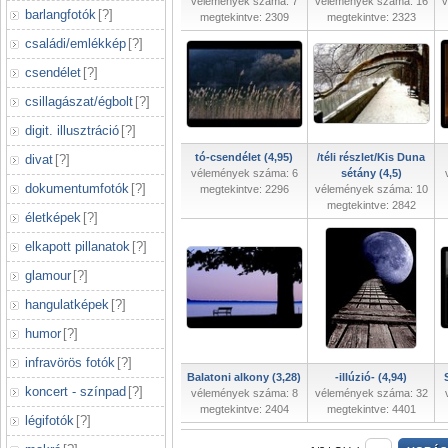
vélemények száma: 7
vélemények száma: 16
v
barlangfotók
[
?
]
megtekintve: 2309
megtekintve: 2323
családi/emlékkép
[
?
]
csendélet
[
?
]
csillagászat/égbolt
[
?
]
digit. illusztráció
[
?
]
tó-csendélet (4,95)
/téli részlet/Kis Duna
divat
[
?
]
vélemények száma: 6
sétány (4,5)
dokumentumfotók
[
?
]
megtekintve: 2296
vélemények száma: 10
megtekintve: 2842
életképek
[
?
]
elkapott pillanatok
[
?
]
glamour
[
?
]
hangulatképek
[
?
]
humor
[
?
]
infravörös fotók
[
?
]
Balatoni alkony (3,28)
-illúzió- (4,94)
koncert - színpad
[
?
]
vélemények száma: 8
vélemények száma: 32
megtekintve: 2404
megtekintve: 4401
légifotók
[
?
]