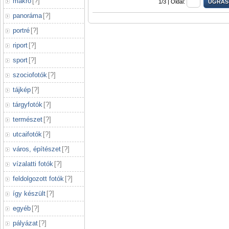
makró
[
?
]
1/3 |
Oldal:
panoráma
[
?
]
portré
[
?
]
riport
[
?
]
sport
[
?
]
szociofotók
[
?
]
tájkép
[
?
]
tárgyfotók
[
?
]
természet
[
?
]
utcaifotók
[
?
]
város, építészet
[
?
]
vízalatti fotók
[
?
]
feldolgozott fotók
[
?
]
így készült
[
?
]
egyéb
[
?
]
pályázat
[
?
]