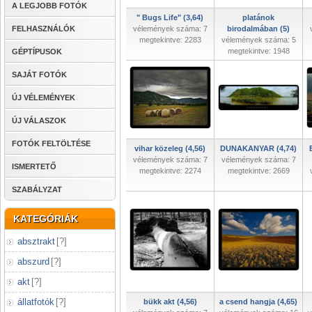
A LEGJOBB FOTÓK
" Bugs Life" (3,64)
platánok
FELHASZNÁLÓK
vélemények száma: 7
birodalmában (5)
megtekintve: 2283
vélemények száma: 5
megtekintve: 1948
GÉPTÍPUSOK
SAJÁT FOTÓK
ÚJ VÉLEMÉNYEK
ÚJ VÁLASZOK
FOTÓK FELTÖLTÉSE
vihar közeleg (4,56)
DUNAKANYAR (4,74)
vélemények száma: 7
vélemények száma: 7
ISMERTETŐ
megtekintve: 2274
megtekintve: 2669
SZABÁLYZAT
KATEGÓRIÁK
absztrakt
[
?
]
abszurd
[
?
]
akt
[
?
]
állatfotók
[
?
]
bükk akt (4,56)
a csend hangja (4,65)