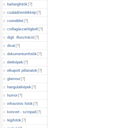
barlangfotók
[
?
]
családi/emlékkép
[
?
]
csendélet
[
?
]
csillagászat/égbolt
[
?
]
digit. illusztráció
[
?
]
divat
[
?
]
dokumentumfotók
[
?
]
életképek
[
?
]
elkapott pillanatok
[
?
]
glamour
[
?
]
hangulatképek
[
?
]
humor
[
?
]
infravörös fotók
[
?
]
koncert - színpad
[
?
]
légifotók
[
?
]