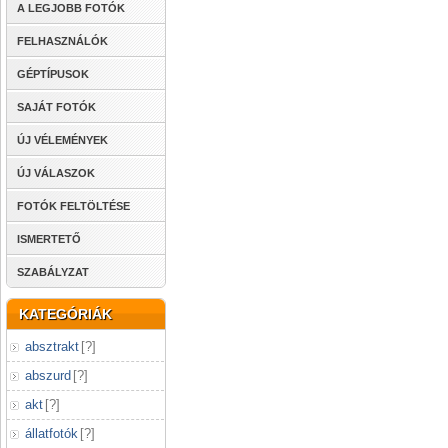
A LEGJOBB FOTÓK
FELHASZNÁLÓK
GÉPTÍPUSOK
SAJÁT FOTÓK
ÚJ VÉLEMÉNYEK
ÚJ VÁLASZOK
FOTÓK FELTÖLTÉSE
ISMERTETŐ
SZABÁLYZAT
KATEGÓRIÁK
absztrakt
[
?
]
abszurd
[
?
]
akt
[
?
]
állatfotók
[
?
]