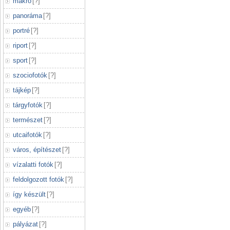
makró
[
?
]
panoráma
[
?
]
portré
[
?
]
riport
[
?
]
sport
[
?
]
szociofotók
[
?
]
tájkép
[
?
]
tárgyfotók
[
?
]
természet
[
?
]
utcaifotók
[
?
]
város, építészet
[
?
]
vízalatti fotók
[
?
]
feldolgozott fotók
[
?
]
így készült
[
?
]
egyéb
[
?
]
pályázat
[
?
]