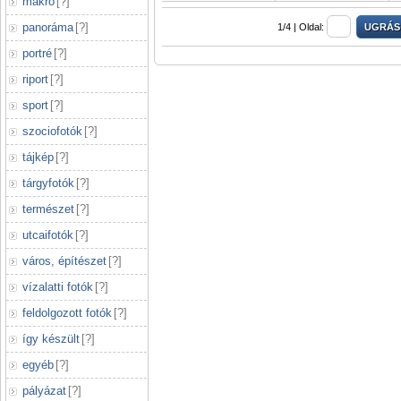
makró
[
?
]
panoráma
[
?
]
1/4 |
Oldal:
portré
[
?
]
riport
[
?
]
sport
[
?
]
szociofotók
[
?
]
tájkép
[
?
]
tárgyfotók
[
?
]
természet
[
?
]
utcaifotók
[
?
]
város, építészet
[
?
]
vízalatti fotók
[
?
]
feldolgozott fotók
[
?
]
így készült
[
?
]
egyéb
[
?
]
pályázat
[
?
]