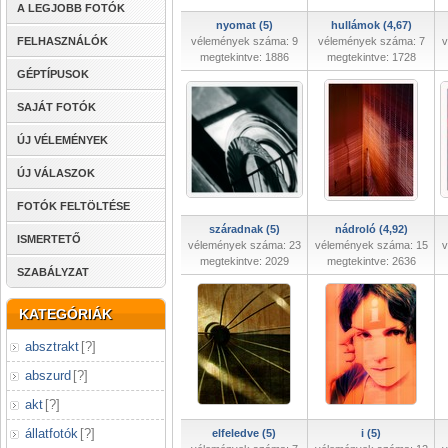
A LEGJOBB FOTÓK
nyomat (5)
hullámok (4,67)
FELHASZNÁLÓK
vélemények száma: 9
vélemények száma: 7
v
megtekintve: 1886
megtekintve: 1728
GÉPTÍPUSOK
SAJÁT FOTÓK
ÚJ VÉLEMÉNYEK
ÚJ VÁLASZOK
FOTÓK FELTÖLTÉSE
száradnak (5)
nádroló (4,92)
ISMERTETŐ
vélemények száma: 23
vélemények száma: 15
v
megtekintve: 2029
megtekintve: 2636
SZABÁLYZAT
KATEGÓRIÁK
absztrakt
[
?
]
abszurd
[
?
]
akt
[
?
]
állatfotók
[
?
]
elfeledve (5)
i (5)