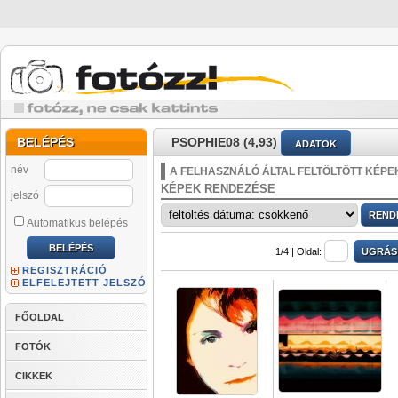
BELÉPÉS
PSOPHIE08 (4,93)
ADATOK
név
A FELHASZNÁLÓ ÁLTAL FELTÖLTÖTT KÉPE
KÉPEK RENDEZÉSE
jelszó
Automatikus belépés
1/4 |
Oldal:
REGISZTRÁCIÓ
ELFELEJTETT JELSZÓ
FŐOLDAL
FOTÓK
CIKKEK