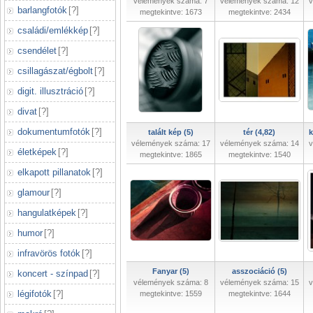
vélemények száma: 7
vélemények száma: 12
v
barlangfotók
[
?
]
megtekintve: 1673
megtekintve: 2434
családi/emlékkép
[
?
]
csendélet
[
?
]
csillagászat/égbolt
[
?
]
digit. illusztráció
[
?
]
divat
[
?
]
dokumentumfotók
[
?
]
talált kép (5)
tér (4,82)
k
vélemények száma: 17
vélemények száma: 14
v
életképek
[
?
]
megtekintve: 1865
megtekintve: 1540
elkapott pillanatok
[
?
]
glamour
[
?
]
hangulatképek
[
?
]
humor
[
?
]
infravörös fotók
[
?
]
Fanyar (5)
asszociáció (5)
koncert - színpad
[
?
]
vélemények száma: 8
vélemények száma: 15
v
légifotók
[
?
]
megtekintve: 1559
megtekintve: 1644