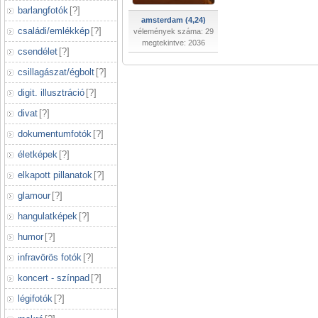
barlangfotók
[
?
]
amsterdam (4,24)
családi/emlékkép
[
?
]
vélemények száma: 29
megtekintve: 2036
csendélet
[
?
]
csillagászat/égbolt
[
?
]
digit. illusztráció
[
?
]
divat
[
?
]
dokumentumfotók
[
?
]
életképek
[
?
]
elkapott pillanatok
[
?
]
glamour
[
?
]
hangulatképek
[
?
]
humor
[
?
]
infravörös fotók
[
?
]
koncert - színpad
[
?
]
légifotók
[
?
]