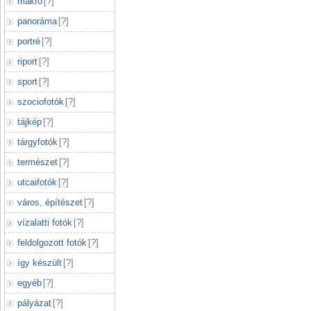
makró
[
?
]
panoráma
[
?
]
portré
[
?
]
riport
[
?
]
sport
[
?
]
szociofotók
[
?
]
tájkép
[
?
]
tárgyfotók
[
?
]
természet
[
?
]
utcaifotók
[
?
]
város, építészet
[
?
]
vízalatti fotók
[
?
]
feldolgozott fotók
[
?
]
így készült
[
?
]
egyéb
[
?
]
pályázat
[
?
]