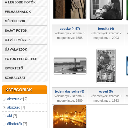
A LEGJOBB FOTÓK
FELHASZNÁLÓK
GÉPTÍPUSOK
gosslar (4,57)
borsika (4)
SAJÁT FOTÓK
vélemények száma: 5
vélemények száma: 2
megtekintve: 1588
megtekintve: 2203
ÚJ VÉLEMÉNYEK
ÚJ VÁLASZOK
FOTÓK FELTÖLTÉSE
ISMERTETŐ
SZABÁLYZAT
KATEGÓRIÁK
jedem das seine (5)
ecseri (5)
vélemények száma: 6
vélemények száma: 9
v
absztrakt
[
?
]
megtekintve: 1589
megtekintve: 1663
abszurd
[
?
]
akt
[
?
]
állatfotók
[
?
]