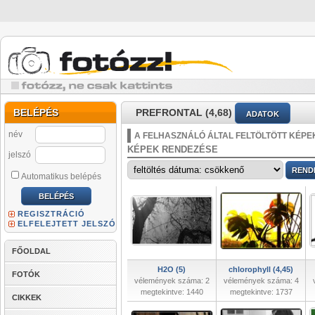
BELÉPÉS
PREFRONTAL (4,68)
ADATOK
név
A FELHASZNÁLÓ ÁLTAL FELTÖLTÖTT KÉPE
KÉPEK RENDEZÉSE
jelszó
Automatikus belépés
REGISZTRÁCIÓ
ELFELEJTETT JELSZÓ
FŐOLDAL
H2O (5)
chlorophyll (4,45)
FOTÓK
vélemények száma: 2
vélemények száma: 4
megtekintve: 1440
megtekintve: 1737
CIKKEK