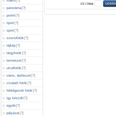
makró
[
?
]
1/3 |
Oldal:
panoráma
[
?
]
portré
[
?
]
riport
[
?
]
sport
[
?
]
szociofotók
[
?
]
tájkép
[
?
]
tárgyfotók
[
?
]
természet
[
?
]
utcaifotók
[
?
]
város, építészet
[
?
]
vízalatti fotók
[
?
]
feldolgozott fotók
[
?
]
így készült
[
?
]
egyéb
[
?
]
pályázat
[
?
]