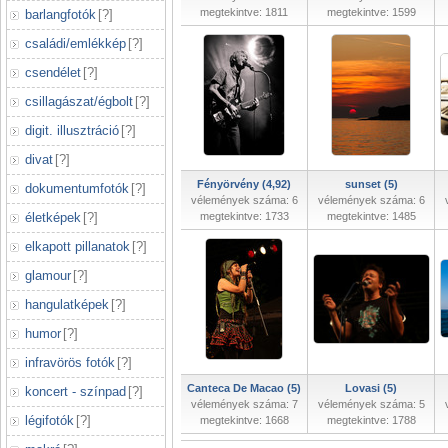
megtekintve: 1811
megtekintve: 1599
barlangfotók
[
?
]
családi/emlékkép
[
?
]
csendélet
[
?
]
csillagászat/égbolt
[
?
]
digit. illusztráció
[
?
]
divat
[
?
]
Fényörvény (4,92)
sunset (5)
dokumentumfotók
[
?
]
vélemények száma: 6
vélemények száma: 6
életképek
[
?
]
megtekintve: 1733
megtekintve: 1485
elkapott pillanatok
[
?
]
glamour
[
?
]
hangulatképek
[
?
]
humor
[
?
]
infravörös fotók
[
?
]
Canteca De Macao (5)
Lovasi (5)
koncert - színpad
[
?
]
vélemények száma: 7
vélemények száma: 5
légifotók
[
?
]
megtekintve: 1668
megtekintve: 1788