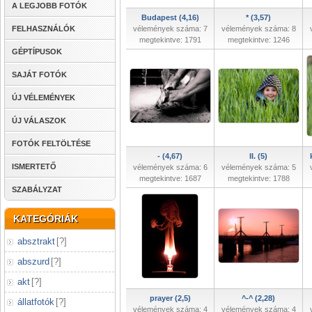
A LEGJOBB FOTÓK
Budapest (4,16)
* (3,57)
FELHASZNÁLÓK
vélemények száma: 7
vélemények száma: 8
megtekintve: 1791
megtekintve: 1246
GÉPTÍPUSOK
SAJÁT FOTÓK
ÚJ VÉLEMÉNYEK
ÚJ VÁLASZOK
FOTÓK FELTÖLTÉSE
- (4,67)
II. (5)
ISMERTETŐ
vélemények száma: 6
vélemények száma: 5
megtekintve: 1687
megtekintve: 1788
SZABÁLYZAT
KATEGÓRIÁK
absztrakt
[
?
]
abszurd
[
?
]
akt
[
?
]
prayer (2,5)
^-^ (2,28)
állatfotók
[
?
]
vélemények száma: 4
vélemények száma: 4