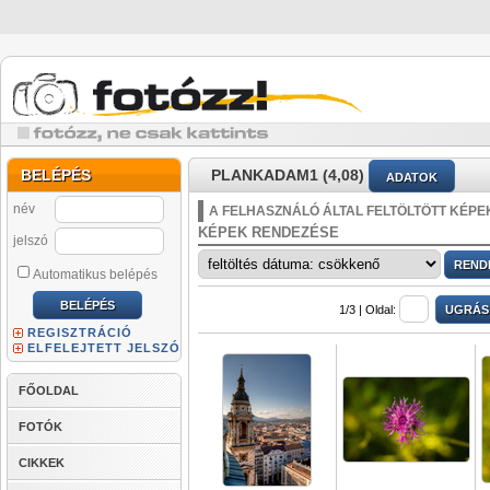
BELÉPÉS
PLANKADAM1 (4,08)
ADATOK
név
A FELHASZNÁLÓ ÁLTAL FELTÖLTÖTT KÉPE
KÉPEK RENDEZÉSE
jelszó
Automatikus belépés
1/3 |
Oldal:
REGISZTRÁCIÓ
ELFELEJTETT JELSZÓ
FŐOLDAL
FOTÓK
CIKKEK