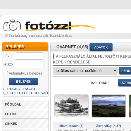
BELÉPÉS
OVARNET (4,65)
ADATOK
név
A FELHASZNÁLÓ ÁLTAL FELTÖLTÖTT KÉPE
KÉPEK RENDEZÉSE
jelszó
Automatikus belépés
1/29 |
Oldal:
REGISZTRÁCIÓ
ELFELEJTETT JELSZÓ
FŐOLDAL
FOTÓK
CIKKEK
Miami beach (5)
Zord világ (4,87)
vélemények száma: 4
vélemények száma: 4