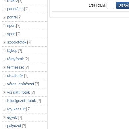
makró
[
?
]
1/29 |
Oldal:
panoráma
[
?
]
portré
[
?
]
riport
[
?
]
sport
[
?
]
szociofotók
[
?
]
tájkép
[
?
]
tárgyfotók
[
?
]
természet
[
?
]
utcaifotók
[
?
]
város, építészet
[
?
]
vízalatti fotók
[
?
]
feldolgozott fotók
[
?
]
így készült
[
?
]
egyéb
[
?
]
pályázat
[
?
]