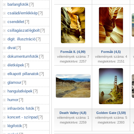
barlangfotók
[
?
]
családi/emlékkép
[
?
]
csendélet
[
?
]
csillagászat/égbolt
[
?
]
digit. illusztráció
[
?
]
divat
[
?
]
Formák II. (4,99)
Formák (4,5)
dokumentumfotók
[
?
]
vélemények száma: 7
vélemények száma: 4
megtekintve: 2257
megtekintve: 2151
életképek
[
?
]
elkapott pillanatok
[
?
]
glamour
[
?
]
hangulatképek
[
?
]
humor
[
?
]
infravörös fotók
[
?
]
Death Valley (4,8)
Golden Gate (3,59)
koncert - színpad
[
?
]
vélemények száma: 1
vélemények száma: 5
megtekintve: 2259
megtekintve: 2393
légifotók
[
?
]