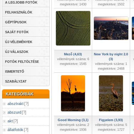
A LEGJOBB FOTÓK
megtekintve: 1430
megtekintve: 1502
FELHASZNÁLÓK
GÉPTÍPUSOK
SAJÁT FOTÓK
ÚJ VÉLEMÉNYEK
ÚJ VÁLASZOK
Mező (4,63)
New York by night 2.0
vélemények száma: 6
(3)
FOTÓK FELTÖLTÉSE
megtekintve: 1545
vélemények száma: 1
megtekintve: 2468
ISMERTETŐ
SZABÁLYZAT
KATEGÓRIÁK
absztrakt
[
?
]
abszurd
[
?
]
Good Morning (3,1)
Figyelem (3,93)
akt
[
?
]
vélemények száma: 2
vélemények száma: 5
állatfotók
[
?
]
megtekintve: 1936
megtekintve: 1727