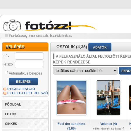
BELÉPÉS
OSZOLIK (4,35)
ADATOK
név
A FELHASZNÁLÓ ÁLTAL FELTÖLTÖTT KÉPE
KÉPEK RENDEZÉSE
jelszó
Automatikus belépés
REGISZTRÁCIÓ
ELFELEJTETT JELSZÓ
FŐOLDAL
FOTÓK
CIKKEK
Feel the sunshine
Velence (4)
H
(3,85)
vélemények száma: 4