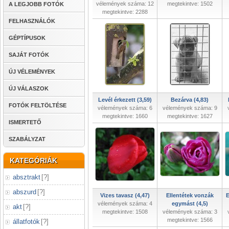
vélemények száma: 12
megtekintve: 1502
A LEGJOBB FOTÓK
megtekintve: 2288
FELHASZNÁLÓK
GÉPTÍPUSOK
SAJÁT FOTÓK
ÚJ VÉLEMÉNYEK
ÚJ VÁLASZOK
Levél érkezett (3,59)
Bezárva (4,83)
FOTÓK FELTÖLTÉSE
vélemények száma: 6
vélemények száma: 9
megtekintve: 1660
megtekintve: 1627
ISMERTETŐ
SZABÁLYZAT
KATEGÓRIÁK
absztrakt
[
?
]
abszurd
[
?
]
Vizes tavasz (4,47)
Ellentétek vonzák
E
vélemények száma: 4
egymást (4,5)
akt
[
?
]
megtekintve: 1508
vélemények száma: 3
megtekintve: 1566
állatfotók
[
?
]