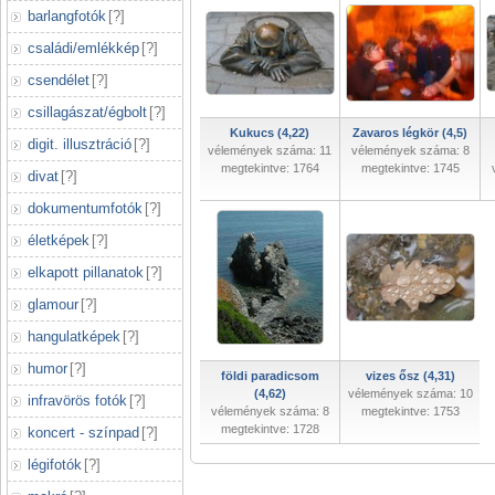
barlangfotók
[
?
]
családi/emlékkép
[
?
]
csendélet
[
?
]
csillagászat/égbolt
[
?
]
Kukucs (4,22)
Zavaros légkör (4,5)
digit. illusztráció
[
?
]
vélemények száma: 11
vélemények száma: 8
megtekintve: 1764
megtekintve: 1745
divat
[
?
]
dokumentumfotók
[
?
]
életképek
[
?
]
elkapott pillanatok
[
?
]
glamour
[
?
]
hangulatképek
[
?
]
humor
[
?
]
földi paradicsom
vizes ősz (4,31)
(4,62)
vélemények száma: 10
infravörös fotók
[
?
]
vélemények száma: 8
megtekintve: 1753
megtekintve: 1728
koncert - színpad
[
?
]
légifotók
[
?
]