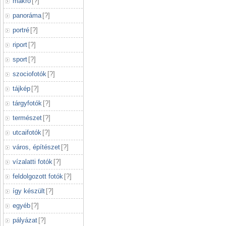
makró
[
?
]
panoráma
[
?
]
portré
[
?
]
riport
[
?
]
sport
[
?
]
szociofotók
[
?
]
tájkép
[
?
]
tárgyfotók
[
?
]
természet
[
?
]
utcaifotók
[
?
]
város, építészet
[
?
]
vízalatti fotók
[
?
]
feldolgozott fotók
[
?
]
így készült
[
?
]
egyéb
[
?
]
pályázat
[
?
]