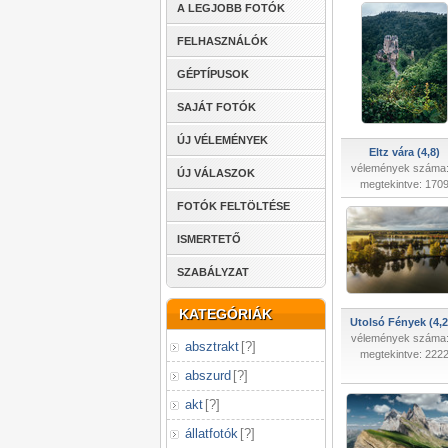
A LEGJOBB FOTÓK
FELHASZNÁLÓK
GÉPTÍPUSOK
SAJÁT FOTÓK
ÚJ VÉLEMÉNYEK
Eltz vára (4,8)
vélemények száma:
ÚJ VÁLASZOK
megtekintve: 170
FOTÓK FELTÖLTÉSE
ISMERTETŐ
SZABÁLYZAT
KATEGÓRIÁK
Utolsó Fények (4,2
vélemények száma:
absztrakt
[
?
]
megtekintve: 222
abszurd
[
?
]
akt
[
?
]
állatfotók
[
?
]