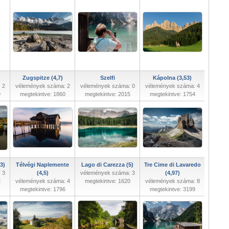
Zugspitze (4,7)
Szelfi
Kápolna (3,53)
 2
vélemények száma: 2
vélemények száma: 0
vélemények száma: 4
9
megtekintve: 1860
megtekintve: 2015
megtekintve: 1754
3)
Télvégi Naplemente
Lago di Carezza (5)
Tre Cime di Lavaredo
 3
(4,5)
vélemények száma: 3
(4,97)
2
vélemények száma: 4
megtekintve: 1620
vélemények száma: 8
megtekintve: 1796
megtekintve: 3199