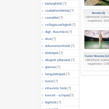
barlangfotók
[
?
]
családi/emlékkép
[
?
]
Seceda (5)
vélemények száma:
csendélet
[
?
]
megtekintve: 163
csillagászat/égbolt
[
?
]
digit. illusztráció
[
?
]
divat
[
?
]
dokumentumfotók
[
?
]
életképek
[
?
]
Curon Venosta (2,0
elkapott pillanatok
[
?
]
vélemények száma:
megtekintve: 173
glamour
[
?
]
hangulatképek
[
?
]
humor
[
?
]
infravörös fotók
[
?
]
koncert - színpad
[
?
]
légifotók
[
?
]