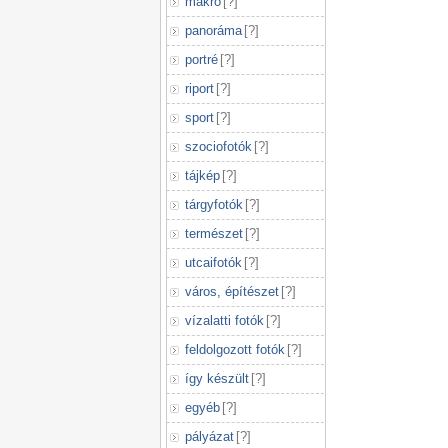
makró
[
?
]
panoráma
[
?
]
portré
[
?
]
riport
[
?
]
sport
[
?
]
szociofotók
[
?
]
tájkép
[
?
]
tárgyfotók
[
?
]
természet
[
?
]
utcaifotók
[
?
]
város, építészet
[
?
]
vízalatti fotók
[
?
]
feldolgozott fotók
[
?
]
így készült
[
?
]
egyéb
[
?
]
pályázat
[
?
]