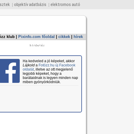
esztek
objektív adatbázis
elektromos autó
ózz klub
|
Pixinfo.com főoldal
|
cikkek
|
hírek
Ha kedveled a jó képeket, akkor
Lájkold
a
Fotózz.hu új Facebook
oldalát
, illetve az ott megjelenő
legjobb képeket, hogy a
barátaidnak is legyen minden nap
miben gyönyörködniük.