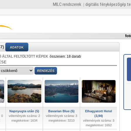
MILC rendszerek
digitális fényképezőgép t
fot
7)
ADATOK
 ÁLTAL FELTÖLTÖTT KÉPEK
összesen: 18 darab
ÉSE
Napnyugta után (5)
Bavarian Blue (5)
Elhagyatott Hotel
 0
vélemények száma: 2
vélemények száma: 3
(3,94)
2
megtekintve: 1634
megtekintve: 3210
vélemények száma: 3
megtekintve: 1652