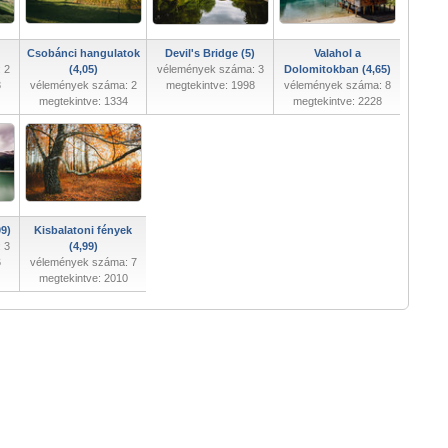
Csobánci hangulatok
Devil's Bridge (5)
Valahol a
 2
(4,05)
vélemények száma: 3
Dolomitokban (4,65)
3
vélemények száma: 2
megtekintve: 1998
vélemények száma: 8
megtekintve: 1334
megtekintve: 2228
9)
Kisbalatoni fények
 3
(4,99)
6
vélemények száma: 7
megtekintve: 2010