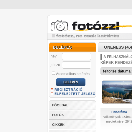
BELÉPÉS
ONENESS (4,4
név
A FELHASZNÁLÓ
KÉPEK RENDEZ
jelszó
Automatikus belépés
REGISZTRÁCIÓ
ELFELEJTETT JELSZÓ
FŐOLDAL
Panoráma
FOTÓK
vélemények száma:
megtekintve: 294
CIKKEK