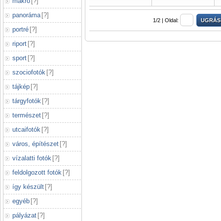
makró
[
?
]
panoráma
[
?
]
1/2 |
Oldal:
portré
[
?
]
riport
[
?
]
sport
[
?
]
szociofotók
[
?
]
tájkép
[
?
]
tárgyfotók
[
?
]
természet
[
?
]
utcaifotók
[
?
]
város, építészet
[
?
]
vízalatti fotók
[
?
]
feldolgozott fotók
[
?
]
így készült
[
?
]
egyéb
[
?
]
pályázat
[
?
]