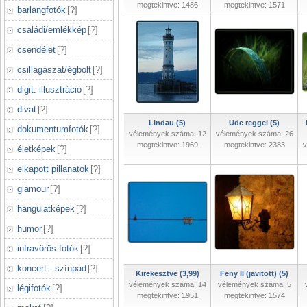
megtekintve: 1486
megtekintve: 1571
barlangfotók
[
?
]
családi/emlékkép
[
?
]
csendélet
[
?
]
csillagászat/égbolt
[
?
]
digit. illusztráció
[
?
]
divat
[
?
]
Lindau (5)
Üde reggel (5)
dokumentumfotók
[
?
]
vélemények száma: 12
vélemények száma: 26
megtekintve: 1969
megtekintve: 2383
v
életképek
[
?
]
elkapott pillanatok
[
?
]
glamour
[
?
]
hangulatképek
[
?
]
humor
[
?
]
infravörös fotók
[
?
]
koncert - színpad
[
?
]
Kirekesztve (3,99)
Feny II (javitott) (5)
vélemények száma: 14
vélemények száma: 5
légifotók
[
?
]
megtekintve: 1951
megtekintve: 1574