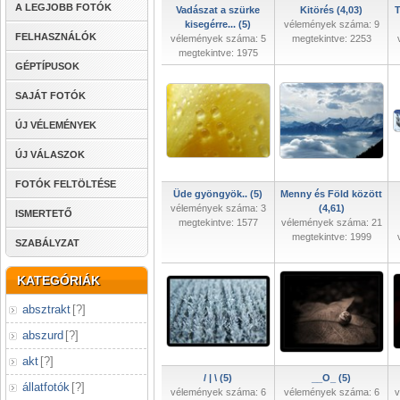
A LEGJOBB FOTÓK
Vadászat a szürke
Kitörés (4,03)
T
kisegérre... (5)
vélemények száma: 9
FELHASZNÁLÓK
vélemények száma: 5
megtekintve: 2253
megtekintve: 1975
GÉPTÍPUSOK
SAJÁT FOTÓK
ÚJ VÉLEMÉNYEK
ÚJ VÁLASZOK
FOTÓK FELTÖLTÉSE
Üde gyöngyök.. (5)
Menny és Föld között
vélemények száma: 3
(4,61)
ISMERTETŐ
megtekintve: 1577
vélemények száma: 21
megtekintve: 1999
SZABÁLYZAT
KATEGÓRIÁK
absztrakt
[
?
]
abszurd
[
?
]
akt
[
?
]
/ | \ (5)
__O_ (5)
állatfotók
[
?
]
vélemények száma: 6
vélemények száma: 6
v