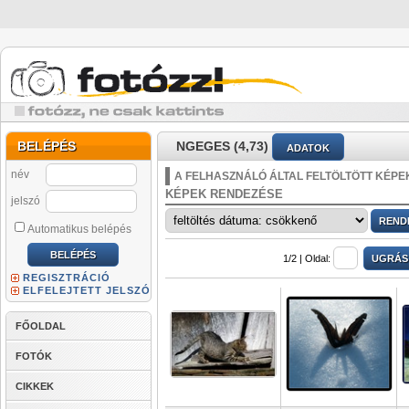
BELÉPÉS
NGEGES (4,73)
ADATOK
név
A FELHASZNÁLÓ ÁLTAL FELTÖLTÖTT KÉPE
KÉPEK RENDEZÉSE
jelszó
Automatikus belépés
1/2 |
Oldal:
REGISZTRÁCIÓ
ELFELEJTETT JELSZÓ
FŐOLDAL
FOTÓK
CIKKEK