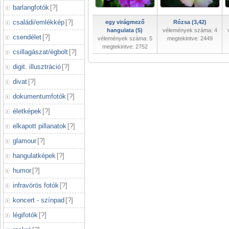
barlangfotók
[
?
]
családi/emlékkép
[
?
]
egy virágmező
Rózsa (3,42)
hangulata (5)
vélemények száma: 4
csendélet
[
?
]
vélemények száma: 5
megtekintve: 2449
megtekintve: 2752
csillagászat/égbolt
[
?
]
digit. illusztráció
[
?
]
divat
[
?
]
dokumentumfotók
[
?
]
életképek
[
?
]
elkapott pillanatok
[
?
]
glamour
[
?
]
hangulatképek
[
?
]
humor
[
?
]
infravörös fotók
[
?
]
koncert - színpad
[
?
]
légifotók
[
?
]