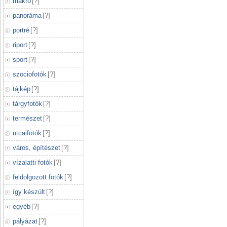
makró
[
?
]
panoráma
[
?
]
portré
[
?
]
riport
[
?
]
sport
[
?
]
szociofotók
[
?
]
tájkép
[
?
]
tárgyfotók
[
?
]
természet
[
?
]
utcaifotók
[
?
]
város, építészet
[
?
]
vízalatti fotók
[
?
]
feldolgozott fotók
[
?
]
így készült
[
?
]
egyéb
[
?
]
pályázat
[
?
]