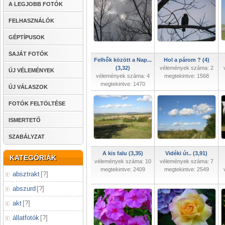
A LEGJOBB FOTÓK
FELHASZNÁLÓK
GÉPTÍPUSOK
SAJÁT FOTÓK
Felhők között a Nap...
Hol a párom ? (4)
(3,32)
vélemények száma: 2
ÚJ VÉLEMÉNYEK
vélemények száma: 4
megtekintve: 1568
megtekintve: 1470
ÚJ VÁLASZOK
FOTÓK FELTÖLTÉSE
ISMERTETŐ
SZABÁLYZAT
A kis falu (3,35)
Vidéki út.. (3,91)
KATEGÓRIÁK
vélemények száma: 10
vélemények száma: 7
megtekintve: 2409
megtekintve: 2549
absztrakt
[
?
]
abszurd
[
?
]
akt
[
?
]
állatfotók
[
?
]