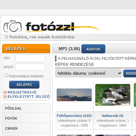
BELÉPÉS
MP1 (3,86)
ADATOK
név
A FELHASZNÁLÓ ÁLTAL FELTÖLTÖTT KÉPE
KÉPEK RENDEZÉSE
jelszó
Automatikus belépés
REGISZTRÁCIÓ
ELFELEJTETT JELSZÓ
FŐOLDAL
Felhőpanoráma (4,62)
Vadkacsák (5)
FOTÓK
vélemények száma: 5
vélemények száma: 1
megtekintve: 1559
megtekintve: 1656
CIKKEK