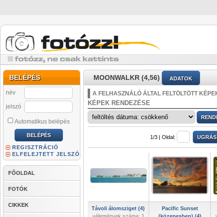
BELÉPÉS
MOONWALKR (4,56)
ADATOK
név
A FELHASZNÁLÓ ÁLTAL FELTÖLTÖTT KÉPE
KÉPEK RENDEZÉSE
jelszó
Automatikus belépés
1/3 |
Oldal:
REGISZTRÁCIÓ
ELFELEJTETT JELSZÓ
FŐOLDAL
FOTÓK
CIKKEK
Távoli álomsziget (4)
Pacific Sunset
vélemények száma: 1
(közepesben) (4)