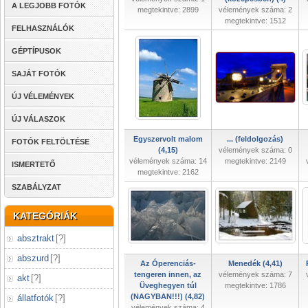
A LEGJOBB FOTÓK
megtekintve: 2899
vélemények száma: 2
megtekintve: 1512
FELHASZNÁLÓK
GÉPTÍPUSOK
SAJÁT FOTÓK
ÚJ VÉLEMÉNYEK
ÚJ VÁLASZOK
Egyszervolt malom
... (feldolgozás)
FOTÓK FELTÖLTÉSE
(4,15)
vélemények száma: 0
vélemények száma: 14
megtekintve: 2149
ISMERTETŐ
megtekintve: 2162
SZABÁLYZAT
KATEGÓRIÁK
absztrakt
[
?
]
abszurd
[
?
]
Az Óperenciás-
Menedék (4,41)
tengeren innen, az
vélemények száma: 7
akt
[
?
]
Üveghegyen túl
megtekintve: 1786
(NAGYBAN!!!) (4,82)
állatfotók
[
?
]
vélemények száma: 4