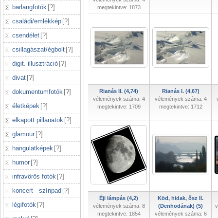
barlangfotók
[
?
]
megtekintve: 1873
családi/emlékkép
[
?
]
csendélet
[
?
]
csillagászat/égbolt
[
?
]
digit. illusztráció
[
?
]
divat
[
?
]
dokumentumfotók
[
?
]
Rianás II. (4,74)
Rianás I. (4,67)
vélemények száma: 4
vélemények száma: 4
életképek
[
?
]
megtekintve: 1709
megtekintve: 1712
elkapott pillanatok
[
?
]
glamour
[
?
]
hangulatképek
[
?
]
humor
[
?
]
infravörös fotók
[
?
]
koncert - színpad
[
?
]
Éji lámpás (4,2)
Köd, hidak, ősz II.
légifotók
[
?
]
vélemények száma: 8
(Denhodának) (5)
v
megtekintve: 1854
vélemények száma: 6