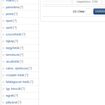
makró
[
?
]
megtekintve: 1798
panoráma
[
?
]
1/3 |
Oldal:
portré
[
?
]
riport
[
?
]
sport
[
?
]
szociofotók
[
?
]
tájkép
[
?
]
tárgyfotók
[
?
]
természet
[
?
]
utcaifotók
[
?
]
város, építészet
[
?
]
vízalatti fotók
[
?
]
feldolgozott fotók
[
?
]
így készült
[
?
]
egyéb
[
?
]
pályázat
[
?
]