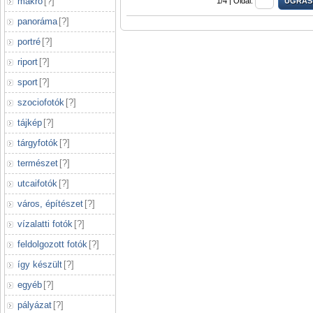
makró
[
?
]
1/4 |
Oldal:
panoráma
[
?
]
portré
[
?
]
riport
[
?
]
sport
[
?
]
szociofotók
[
?
]
tájkép
[
?
]
tárgyfotók
[
?
]
természet
[
?
]
utcaifotók
[
?
]
város, építészet
[
?
]
vízalatti fotók
[
?
]
feldolgozott fotók
[
?
]
így készült
[
?
]
egyéb
[
?
]
pályázat
[
?
]