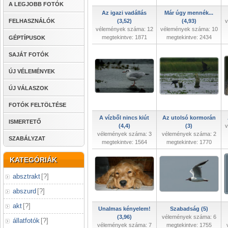
A LEGJOBB FOTÓK
Az igazi vadállás
Már úgy mennék...
FELHASZNÁLÓK
(3,52)
(4,93)
v
vélemények száma: 12
vélemények száma: 10
megtekintve: 1871
megtekintve: 2434
GÉPTÍPUSOK
SAJÁT FOTÓK
ÚJ VÉLEMÉNYEK
ÚJ VÁLASZOK
FOTÓK FELTÖLTÉSE
A vízből nincs kiút
Az utolsó kormorán
ISMERTETŐ
(4,4)
(3)
v
vélemények száma: 3
vélemények száma: 2
SZABÁLYZAT
megtekintve: 1564
megtekintve: 1770
KATEGÓRIÁK
absztrakt
[
?
]
abszurd
[
?
]
akt
[
?
]
Unalmas kényelem!
Szabadság (5)
(3,96)
vélemények száma: 6
állatfotók
[
?
]
vélemények száma: 7
megtekintve: 1755