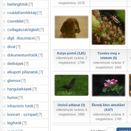
megtekintve: 1578
barlangfotók
[
?
]
családi/emlékkép
[
?
]
csendélet
[
?
]
csillagászat/égbolt
[
?
]
digit. illusztráció
[
?
]
divat
[
?
]
Kutya portré (3,81)
Tizedes meg a
dokumentumfotók
[
?
]
vélemények száma: 7
többiek (5)
megtekintve: 1748
vélemények száma: 4
életképek
[
?
]
megtekintve: 1662
elkapott pillanatok
[
?
]
glamour
[
?
]
hangulatképek
[
?
]
humor
[
?
]
Utolsó pillanat (3)
Ébredj édes almafám!
infravörös fotók
[
?
]
vélemények száma: 6
(4,67)
koncert - színpad
[
?
]
megtekintve: 1850
vélemények száma: 6
megtekintve: 1785
légifotók
[
?
]