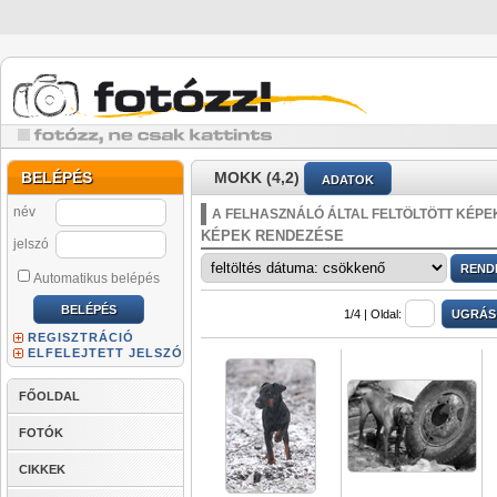
BELÉPÉS
MOKK (4,2)
ADATOK
név
A FELHASZNÁLÓ ÁLTAL FELTÖLTÖTT KÉPE
KÉPEK RENDEZÉSE
jelszó
Automatikus belépés
1/4 |
Oldal:
REGISZTRÁCIÓ
ELFELEJTETT JELSZÓ
FŐOLDAL
FOTÓK
CIKKEK