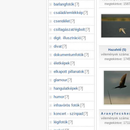
barlangfotók
[
?
]
megtekintve: 158
családi/emlékkép
[
?
]
csendélet
[
?
]
csillagászat/égbolt
[
?
]
digit. illusztráció
[
?
]
divat
[
?
]
Hazafelé (5)
dokumentumfotók
[
?
]
vélemények száma:
megtekintve: 174
életképek
[
?
]
elkapott pillanatok
[
?
]
glamour
[
?
]
hangulatképek
[
?
]
humor
[
?
]
infravörös fotók
[
?
]
koncert - színpad
[
?
]
A r a n y f e c s k e 
vélemények száma:
légifotók
[
?
]
megtekintve: 1711