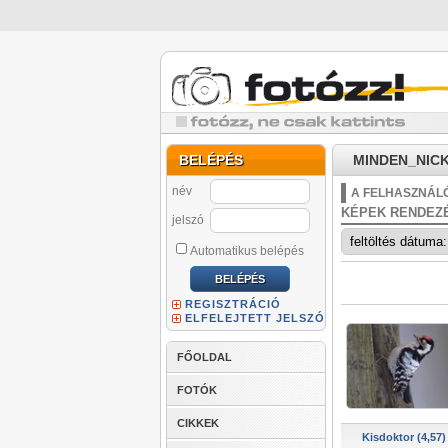
BELÉPÉS
MINDEN_NICK
név
A FELHASZNÁLÓ
KÉPEK RENDEZ
jelszó
Automatikus belépés
REGISZTRÁCIÓ
ELFELEJTETT JELSZÓ
FŐOLDAL
FOTÓK
CIKKEK
Kisdoktor (4,57)