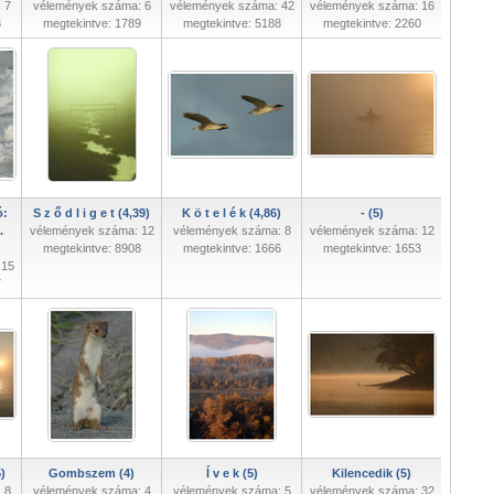
 7
vélemények száma: 6
vélemények száma: 42
vélemények száma: 16
3
megtekintve: 1789
megtekintve: 5188
megtekintve: 2260
ó:
S z ő d l i g e t (4,39)
K ö t e l é k (4,86)
- (5)
.
vélemények száma: 12
vélemények száma: 8
vélemények száma: 12
megtekintve: 8908
megtekintve: 1666
megtekintve: 1653
 15
7
)
Gombszem (4)
Í v e k (5)
Kilencedik (5)
 8
vélemények száma: 4
vélemények száma: 5
vélemények száma: 32