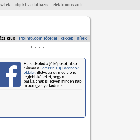
esztek
objektív adatbázis
elektromos autó
ózz klub
|
Pixinfo.com főoldal
|
cikkek
|
hírek
Ha kedveled a jó képeket, akkor
Lájkold
a
Fotózz.hu új Facebook
oldalát
, illetve az ott megjelenő
legjobb képeket, hogy a
barátaidnak is legyen minden nap
miben gyönyörködniük.