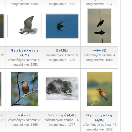
7
megtekintve: 1858
megtekintve: 1447
megtekintve: 2177
N y a k t e k e r c s
E (4,51)
---4--- (5)
 12
(4,71)
vélemények száma: 5
vélemények száma: 4
5
vélemények száma: 10
megtekintve: 1738
megtekintve: 1588
megtekintve: 1853
(5)
-- Á -- (5)
V í z i r i g ó (4,41)
G y u r g y a l a g
 17
vélemények száma: 18
vélemények száma: 14
(4,94)
megtekintve: 1869
megtekintve: 1797
vélemények száma: 44
megtekintve: 3042