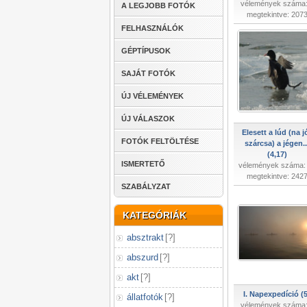
vélemények száma:
A LEGJOBB FOTÓK
megtekintve: 207
FELHASZNÁLÓK
GÉPTÍPUSOK
SAJÁT FOTÓK
ÚJ VÉLEMÉNYEK
ÚJ VÁLASZOK
Elesett a lúd (na j
FOTÓK FELTÖLTÉSE
szárcsa) a jégen..
(4,17)
ISMERTETŐ
vélemények száma:
megtekintve: 242
SZABÁLYZAT
KATEGÓRIÁK
absztrakt
[
?
]
abszurd
[
?
]
akt
[
?
]
I. Napexpedíció (5
állatfotók
[
?
]
vélemények száma: