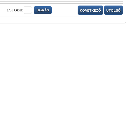
1/5 |
Oldal:
KÖVETKEZŐ
UTOLSÓ