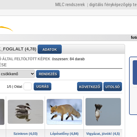
MILC rendszerek
digitális fényképezőgép t
fot
_FOGLALT (4,78)
ADATOK
 ÁLTAL FELTÖLTÖTT KÉPEK
összesen: 84 darab
ÉSE
1/5 |
Oldal:
KÖVETKEZŐ
UTOLSÓ
Szinkron (4,03)
Lépéselőny (4,84)
Vigyázat, jövök! (4,5)