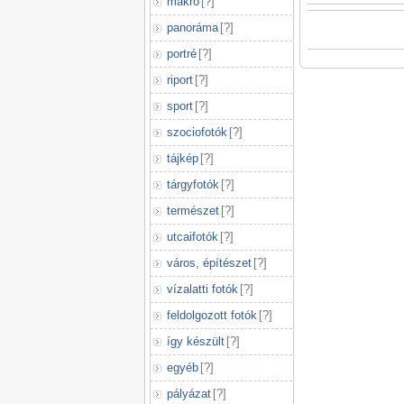
makró
[
?
]
panoráma
[
?
]
portré
[
?
]
riport
[
?
]
sport
[
?
]
szociofotók
[
?
]
tájkép
[
?
]
tárgyfotók
[
?
]
természet
[
?
]
utcaifotók
[
?
]
város, építészet
[
?
]
vízalatti fotók
[
?
]
feldolgozott fotók
[
?
]
így készült
[
?
]
egyéb
[
?
]
pályázat
[
?
]