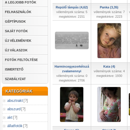
A LEGJOBB FOTÓK
Repülő lámpás (4,62)
Panka (3,35)
FELHASZNÁLÓK
vélemények száma: 5
vélemények száma: 7
megtekintve: 2151
megtekintve: 2223
GÉPTÍPUSOK
SAJÁT FOTÓK
ÚJ VÉLEMÉNYEK
ÚJ VÁLASZOK
FOTÓK FELTÖLTÉSE
Harmincegyezerkétszá
Kata (4)
ISMERTETŐ
zvalamennyi
vélemények száma: 4
vélemények száma: 0
megtekintve: 1930
SZABÁLYZAT
megtekintve: 2706
KATEGÓRIÁK
absztrakt
[
?
]
abszurd
[
?
]
akt
[
?
]
állatfotók
[
?
]