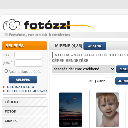
BELÉPÉS
MIFENE (4,35)
ADATOK
név
A FELHASZNÁLÓ ÁLTAL FELTÖLTÖTT KÉPE
KÉPEK RENDEZÉSE
jelszó
Automatikus belépés
1/10 |
Oldal:
REGISZTRÁCIÓ
ELFELEJTETT JELSZÓ
FŐOLDAL
FOTÓK
CIKKEK