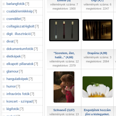
Emese (5)
Olgi (4,7)
barlangfotók
[
?
]
vélemények száma: 7
vélemények száma: 6
megtekintve: 1900
megtekintve: 2247
családi/emlékkép
[
?
]
csendélet
[
?
]
csillagászat/égbolt
[
?
]
digit. illusztráció
[
?
]
divat
[
?
]
dokumentumfotók
[
?
]
"Szerelem, élet,
Drapéria (4,99)
életképek
[
?
]
halál..." (4,66)
vélemények száma: 3
vélemények száma: 12
megtekintve: 2064
elkapott pillanatok
[
?
]
megtekintve: 2379
glamour
[
?
]
hangulatképek
[
?
]
humor
[
?
]
infravörös fotók
[
?
]
koncert - színpad
[
?
]
légifotók
[
?
]
Szilvaevő (3,67)
Engedjétek hozzám
vélemények száma: 13
jőni a kislegyeket.