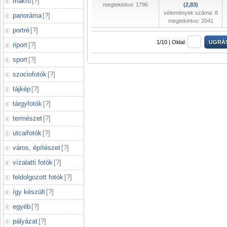
makró
[
?
]
megtekintve: 1796
(2,83)
vélemények száma: 8
panoráma
[
?
]
megtekintve: 2041
portré
[
?
]
1/10 |
Oldal:
riport
[
?
]
sport
[
?
]
szociofotók
[
?
]
tájkép
[
?
]
tárgyfotók
[
?
]
természet
[
?
]
utcaifotók
[
?
]
város, építészet
[
?
]
vízalatti fotók
[
?
]
feldolgozott fotók
[
?
]
így készült
[
?
]
egyéb
[
?
]
pályázat
[
?
]