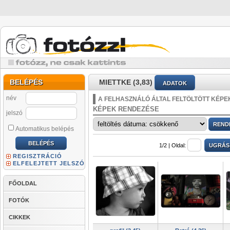
BELÉPÉS
MIETTKE (3,83)
ADATOK
név
A FELHASZNÁLÓ ÁLTAL FELTÖLTÖTT KÉPE
KÉPEK RENDEZÉSE
jelszó
Automatikus belépés
1/2 |
Oldal:
REGISZTRÁCIÓ
ELFELEJTETT JELSZÓ
FŐOLDAL
FOTÓK
CIKKEK