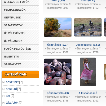
profil (3,45)
Retró (4,36)
A LEGJOBB FOTÓK
vélemények száma: 9
vélemények száma: 4
megtekintve: 2040
megtekintve: 1752
FELHASZNÁLÓK
GÉPTÍPUSOK
SAJÁT FOTÓK
ÚJ VÉLEMÉNYEK
ÚJ VÁLASZOK
Őszi tájkép (2,27)
Juj,de hideg! (3,51)
vélemények száma: 7
vélemények száma: 7
FOTÓK FELTÖLTÉSE
megtekintve: 1357
megtekintve: 1779
ISMERTETŐ
SZABÁLYZAT
KATEGÓRIÁK
absztrakt
[
?
]
abszurd
[
?
]
Kőkoponyák (4,9)
A kis táncosnő
akt
[
?
]
vélemények száma: 4
vélemények száma: 0
megtekintve: 1748
megtekintve: 1391
állatfotók
[
?
]