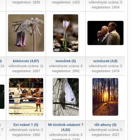
1
megtekintve: 1839
megtekintve: 1425
vélemények száma: 5
megtekintve: 1454
8)
kökörcsin (4,87)
testvérek (5)
szinészek (4,8)
 10
vélemények száma: 11
vélemények száma: 8
vélemények száma: 5
4
megtekintve: 1687
megtekintve: 1891
megtekintve: 1474
)
Ezt neked !! (5)
Mi történik odabent ?
téli alkony (5)
 7
vélemények száma: 3
(4,02)
vélemények száma: 5
0
megtekintve: 1960
vélemények száma: 5
megtekintve: 2027
megtekintve: 1340