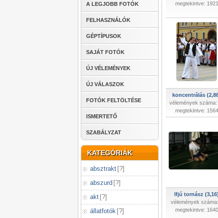
megtekintve: 192
A LEGJOBB FOTÓK
FELHASZNÁLÓK
GÉPTÍPUSOK
SAJÁT FOTÓK
ÚJ VÉLEMÉNYEK
ÚJ VÁLASZOK
koncentrálás (2,8
FOTÓK FELTÖLTÉSE
vélemények száma:
megtekintve: 156
ISMERTETŐ
SZABÁLYZAT
KATEGÓRIÁK
absztrakt
[
?
]
abszurd
[
?
]
Ifjú tornász (3,16
akt
[
?
]
vélemények száma:
megtekintve: 164
állatfotók
[
?
]