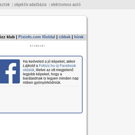
esztek
objektív adatbázis
elektromos autó
ózz klub
|
Pixinfo.com főoldal
|
cikkek
|
hírek
Ha kedveled a jó képeket, akkor
Lájkold
a
Fotózz.hu új Facebook
oldalát
, illetve az ott megjelenő
legjobb képeket, hogy a
barátaidnak is legyen minden nap
miben gyönyörködniük.