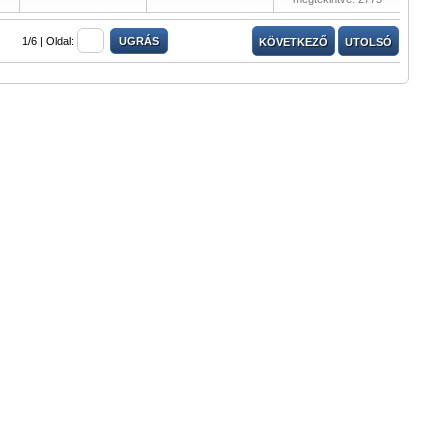
1/6 |
Oldal:
KÖVETKEZŐ
UTOLSÓ