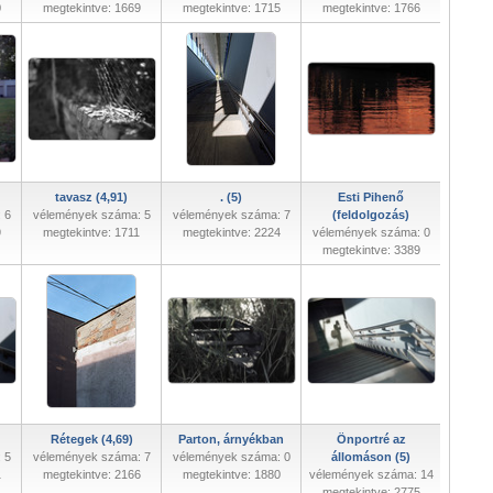
0
megtekintve: 1669
megtekintve: 1715
megtekintve: 1766
tavasz (4,91)
. (5)
Esti Pihenő
 6
vélemények száma: 5
vélemények száma: 7
(feldolgozás)
9
megtekintve: 1711
megtekintve: 2224
vélemények száma: 0
megtekintve: 3389
Rétegek (4,69)
Parton, árnyékban
Önportré az
 5
vélemények száma: 7
vélemények száma: 0
állomáson (5)
1
megtekintve: 2166
megtekintve: 1880
vélemények száma: 14
megtekintve: 2775