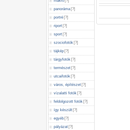
makró
[
?
]
panoráma
[
?
]
portré
[
?
]
riport
[
?
]
sport
[
?
]
szociofotók
[
?
]
tájkép
[
?
]
tárgyfotók
[
?
]
természet
[
?
]
utcaifotók
[
?
]
város, építészet
[
?
]
vízalatti fotók
[
?
]
feldolgozott fotók
[
?
]
így készült
[
?
]
egyéb
[
?
]
pályázat
[
?
]