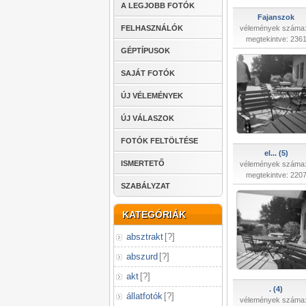
A LEGJOBB FOTÓK
Fajanszok
FELHASZNÁLÓK
vélemények száma:
megtekintve: 236
GÉPTÍPUSOK
SAJÁT FOTÓK
ÚJ VÉLEMÉNYEK
ÚJ VÁLASZOK
FOTÓK FELTÖLTÉSE
el... (5)
ISMERTETŐ
vélemények száma:
megtekintve: 220
SZABÁLYZAT
KATEGÓRIÁK
absztrakt
[
?
]
abszurd
[
?
]
akt
[
?
]
. (4)
állatfotók
[
?
]
vélemények száma: