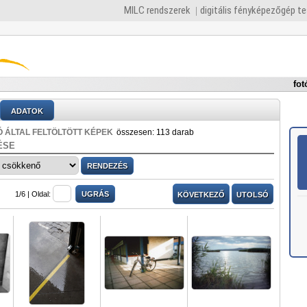
MILC rendszerek
digitális fényképezőgép t
fot
ADATOK
 ÁLTAL FELTÖLTÖTT KÉPEK
összesen: 113 darab
ÉSE
1/6 |
Oldal:
KÖVETKEZŐ
UTOLSÓ