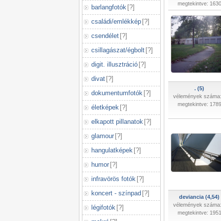
megtekintve: 163
barlangfotók
[
?
]
családi/emlékkép
[
?
]
csendélet
[
?
]
csillagászat/égbolt
[
?
]
digit. illusztráció
[
?
]
divat
[
?
]
. (5)
dokumentumfotók
[
?
]
vélemények száma:
megtekintve: 178
életképek
[
?
]
elkapott pillanatok
[
?
]
glamour
[
?
]
hangulatképek
[
?
]
humor
[
?
]
infravörös fotók
[
?
]
koncert - színpad
[
?
]
deviancia (4,54)
vélemények száma:
légifotók
[
?
]
megtekintve: 195