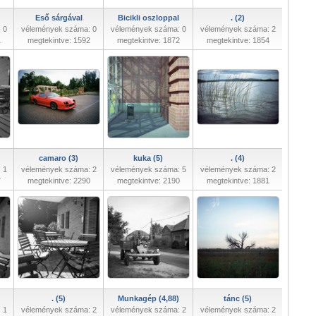
Eső sárgával
Bicikli oszloppal
. (2)
 0
vélemények száma: 0
vélemények száma: 0
vélemények száma: 2
1
megtekintve: 1592
megtekintve: 1872
megtekintve: 1854
camaro (3)
kuka (5)
. (4)
 1
vélemények száma: 2
vélemények száma: 5
vélemények száma: 2
7
megtekintve: 2290
megtekintve: 2190
megtekintve: 1881
. (5)
Munkagép (4,88)
tánc (5)
 1
vélemények száma: 2
vélemények száma: 2
vélemények száma: 2