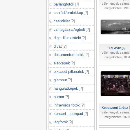
vélemények száma:
barlangfotók
[
?
]
megtekintve: 191
családi/emlékkép
[
?
]
csendélet
[
?
]
csillagászat/égbolt
[
?
]
digit. illusztráció
[
?
]
divat
[
?
]
Tel Aviv (5)
vélemények száma:
dokumentumfotók
[
?
]
megtekintve: 183
életképek
[
?
]
elkapott pillanatok
[
?
]
glamour
[
?
]
hangulatképek
[
?
]
humor
[
?
]
infravörös fotók
[
?
]
Kesusztori 1.rész (
vélemények száma:
koncert - színpad
[
?
]
megtekintve: 169
légifotók
[
?
]