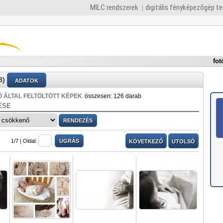
MILC rendszerek
digitális fényképezőgép t
fot
8)
ADATOK
 ÁLTAL FELTÖLTÖTT KÉPEK
összesen: 126 darab
ÉSE
1/7 |
Oldal:
KÖVETKEZŐ
UTOLSÓ