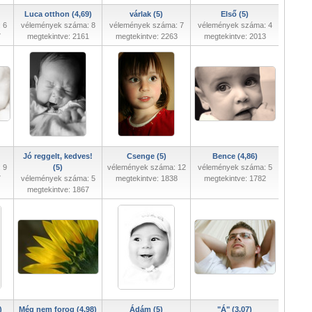
Luca otthon (4,69)
várlak (5)
Első (5)
 6
vélemények száma: 8
vélemények száma: 7
vélemények száma: 4
7
megtekintve: 2161
megtekintve: 2263
megtekintve: 2013
Jó reggelt, kedves!
Csenge (5)
Bence (4,86)
 9
(5)
vélemények száma: 12
vélemények száma: 5
7
vélemények száma: 5
megtekintve: 1838
megtekintve: 1782
megtekintve: 1867
)
Még nem forog (4,98)
Ádám (5)
"Á" (3,07)