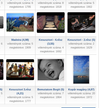
 3
vélemények száma: 6
vélemények száma: 8
vélemények száma: 5
9
megtekintve: 1795
megtekintve: 1818
megtekintve: 1902
Madeira (4,98)
Kesusztori - 4.rész
Kesusztori - 2.rész (5)
 6
vélemények száma: 5
(3,55)
vélemények száma: 2
1
megtekintve: 1909
vélemények száma: 4
megtekintve: 1629
megtekintve: 1692
5)
Kesusztori 3.rész
Bemutatom Bogit (5)
Kopár magány (4,87)
 5
(4,21)
vélemények száma: 7
vélemények száma: 20
7
vélemények száma: 5
megtekintve: 1864
megtekintve: 1972
megtekintve: 1777