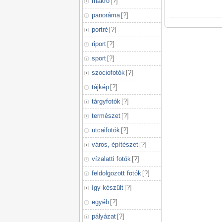
makró
[
?
]
panoráma
[
?
]
portré
[
?
]
riport
[
?
]
sport
[
?
]
szociofotók
[
?
]
tájkép
[
?
]
tárgyfotók
[
?
]
természet
[
?
]
utcaifotók
[
?
]
város, építészet
[
?
]
vízalatti fotók
[
?
]
feldolgozott fotók
[
?
]
így készült
[
?
]
egyéb
[
?
]
pályázat
[
?
]