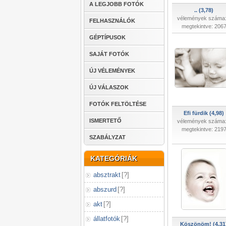
A LEGJOBB FOTÓK
.. (3,78)
vélemények száma:
FELHASZNÁLÓK
megtekintve: 206
GÉPTÍPUSOK
SAJÁT FOTÓK
ÚJ VÉLEMÉNYEK
ÚJ VÁLASZOK
FOTÓK FELTÖLTÉSE
Efi fürdik (4,98)
ISMERTETŐ
vélemények száma:
megtekintve: 219
SZABÁLYZAT
KATEGÓRIÁK
absztrakt
[
?
]
abszurd
[
?
]
akt
[
?
]
állatfotók
[
?
]
Köszönöm! (4,31