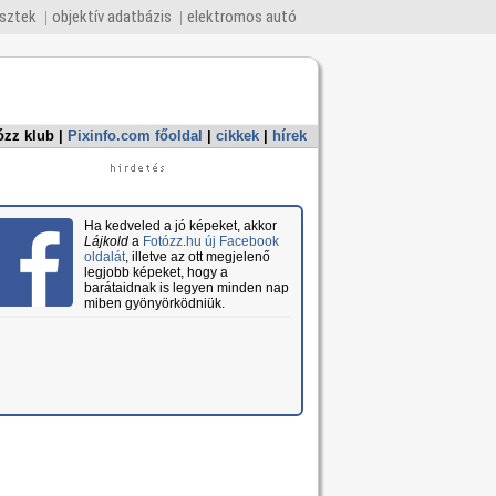
esztek
objektív adatbázis
elektromos autó
ózz klub
|
Pixinfo.com főoldal
|
cikkek
|
hírek
Ha kedveled a jó képeket, akkor
Lájkold
a
Fotózz.hu új Facebook
oldalát
, illetve az ott megjelenő
legjobb képeket, hogy a
barátaidnak is legyen minden nap
miben gyönyörködniük.