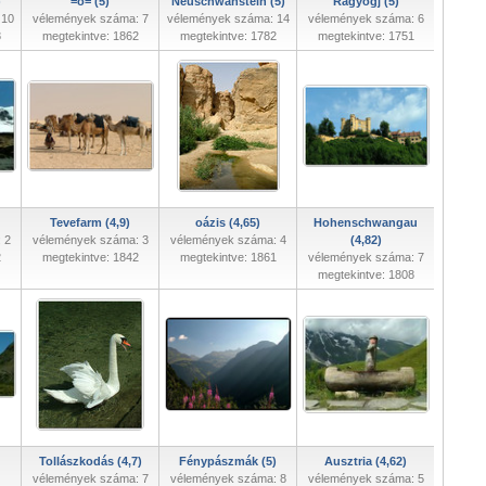
)
=o= (5)
Neuschwanstein (5)
Ragyogj (5)
 10
vélemények száma: 7
vélemények száma: 14
vélemények száma: 6
8
megtekintve: 1862
megtekintve: 1782
megtekintve: 1751
Tevefarm (4,9)
oázis (4,65)
Hohenschwangau
 2
vélemények száma: 3
vélemények száma: 4
(4,82)
2
megtekintve: 1842
megtekintve: 1861
vélemények száma: 7
megtekintve: 1808
Tollászkodás (4,7)
Fénypászmák (5)
Ausztria (4,62)
vélemények száma: 7
vélemények száma: 8
vélemények száma: 5