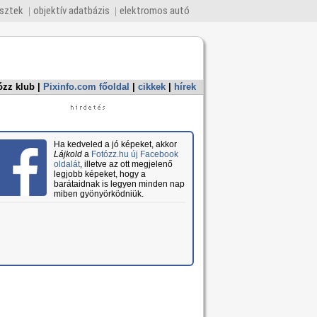
esztek
objektív adatbázis
elektromos autó
ózz klub
|
Pixinfo.com főoldal
|
cikkek
|
hírek
Ha kedveled a jó képeket, akkor
Lájkold
a
Fotózz.hu új Facebook
oldalát
, illetve az ott megjelenő
legjobb képeket, hogy a
barátaidnak is legyen minden nap
miben gyönyörködniük.