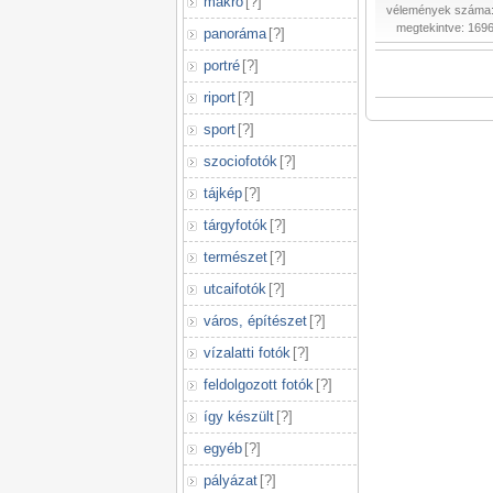
makró
[
?
]
vélemények száma:
megtekintve: 169
panoráma
[
?
]
portré
[
?
]
riport
[
?
]
sport
[
?
]
szociofotók
[
?
]
tájkép
[
?
]
tárgyfotók
[
?
]
természet
[
?
]
utcaifotók
[
?
]
város, építészet
[
?
]
vízalatti fotók
[
?
]
feldolgozott fotók
[
?
]
így készült
[
?
]
egyéb
[
?
]
pályázat
[
?
]