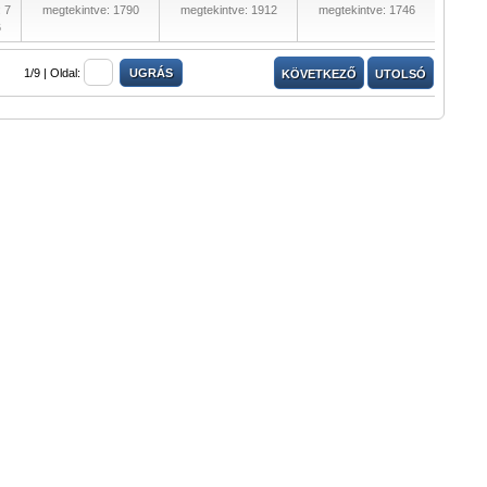
 7
megtekintve: 1790
megtekintve: 1912
megtekintve: 1746
6
1/9 |
Oldal:
KÖVETKEZŐ
UTOLSÓ