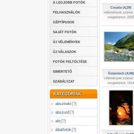
A LEGJOBB FOTÓK
Croatia (4,29)
FELHASZNÁLÓK
vélemények száma:
megtekintve: 205
GÉPTÍPUSOK
SAJÁT FOTÓK
ÚJ VÉLEMÉNYEK
ÚJ VÁLASZOK
FOTÓK FELTÖLTÉSE
ISMERTETŐ
Österreich (4,98)
vélemények száma:
SZABÁLYZAT
megtekintve: 191
KATEGÓRIÁK
absztrakt
[
?
]
abszurd
[
?
]
akt
[
?
]
állatfotók
[
?
]