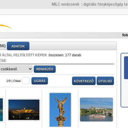
MILC rendszerek
digitális fényképezőgép t
fot
56)
ADATOK
 ÁLTAL FELTÖLTÖTT KÉPEK
összesen: 177 darab
ÉSE
1/9 |
Oldal:
KÖVETKEZŐ
UTOLSÓ