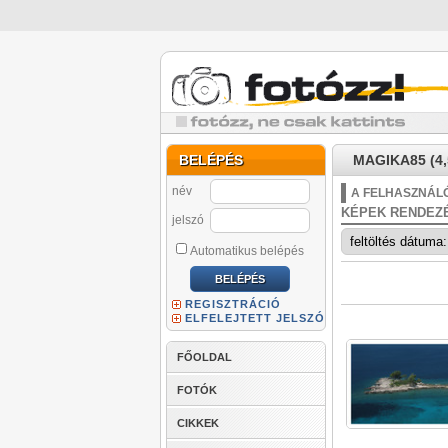
BELÉPÉS
MAGIKA85 (4,
név
A FELHASZNÁLÓ
KÉPEK RENDEZ
jelszó
Automatikus belépés
REGISZTRÁCIÓ
ELFELEJTETT JELSZÓ
FŐOLDAL
FOTÓK
CIKKEK