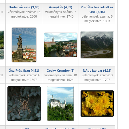
Budai vár este (3,63)
Aranykék (4,59)
Prágába beszökött az
 11
vélemények száma: 15
vélemények száma: 7
Ősz (4,45)
3
megtekintve: 2506
megtekintve: 1740
vélemények száma: 5
megtekintve: 1893
Ősz Prágában (4,51)
Cesky Krumlov (5)
NAgy kanyar (4,13)
 11
vélemények száma: 4
vélemények száma: 10
vélemények száma: 3
4
megtekintve: 1607
megtekintve: 1624
megtekintve: 1707