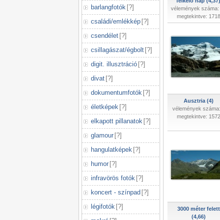
felkelő nap (4,37
barlangfotók
[
?
]
vélemények száma:
megtekintve: 171
családi/emlékkép
[
?
]
csendélet
[
?
]
csillagászat/égbolt
[
?
]
digit. illusztráció
[
?
]
divat
[
?
]
dokumentumfotók
[
?
]
Ausztria (4)
életképek
[
?
]
vélemények száma:
megtekintve: 157
elkapott pillanatok
[
?
]
glamour
[
?
]
hangulatképek
[
?
]
humor
[
?
]
infravörös fotók
[
?
]
koncert - színpad
[
?
]
légifotók
[
?
]
3000 méter felett
(4,66)