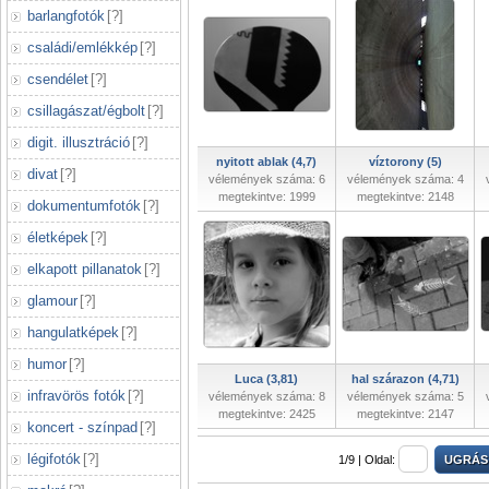
barlangfotók
[
?
]
családi/emlékkép
[
?
]
csendélet
[
?
]
csillagászat/égbolt
[
?
]
digit. illusztráció
[
?
]
nyitott ablak (4,7)
víztorony (5)
divat
[
?
]
vélemények száma: 6
vélemények száma: 4
megtekintve: 1999
megtekintve: 2148
dokumentumfotók
[
?
]
életképek
[
?
]
elkapott pillanatok
[
?
]
glamour
[
?
]
hangulatképek
[
?
]
humor
[
?
]
Luca (3,81)
hal szárazon (4,71)
infravörös fotók
[
?
]
vélemények száma: 8
vélemények száma: 5
megtekintve: 2425
megtekintve: 2147
koncert - színpad
[
?
]
légifotók
[
?
]
1/9 |
Oldal: