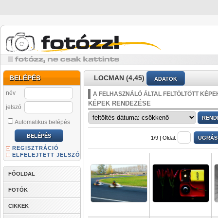
BELÉPÉS
LOCMAN (4,45)
ADATOK
név
A FELHASZNÁLÓ ÁLTAL FELTÖLTÖTT KÉPE
KÉPEK RENDEZÉSE
jelszó
Automatikus belépés
1/9 |
Oldal:
REGISZTRÁCIÓ
ELFELEJTETT JELSZÓ
FŐOLDAL
FOTÓK
CIKKEK