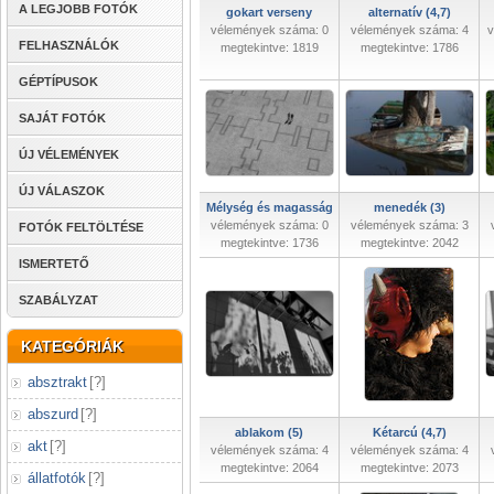
A LEGJOBB FOTÓK
gokart verseny
alternatív (4,7)
vélemények száma: 0
vélemények száma: 4
v
FELHASZNÁLÓK
megtekintve: 1819
megtekintve: 1786
GÉPTÍPUSOK
SAJÁT FOTÓK
ÚJ VÉLEMÉNYEK
ÚJ VÁLASZOK
Mélység és magasság
menedék (3)
vélemények száma: 0
vélemények száma: 3
FOTÓK FELTÖLTÉSE
megtekintve: 1736
megtekintve: 2042
ISMERTETŐ
SZABÁLYZAT
KATEGÓRIÁK
absztrakt
[
?
]
abszurd
[
?
]
ablakom (5)
Kétarcú (4,7)
akt
[
?
]
vélemények száma: 4
vélemények száma: 4
megtekintve: 2064
megtekintve: 2073
állatfotók
[
?
]