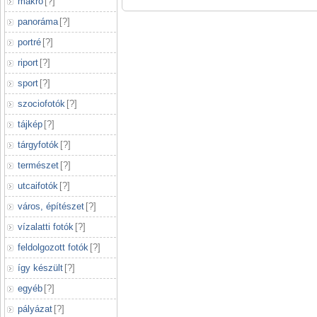
makró
[
?
]
panoráma
[
?
]
portré
[
?
]
riport
[
?
]
sport
[
?
]
szociofotók
[
?
]
tájkép
[
?
]
tárgyfotók
[
?
]
természet
[
?
]
utcaifotók
[
?
]
város, építészet
[
?
]
vízalatti fotók
[
?
]
feldolgozott fotók
[
?
]
így készült
[
?
]
egyéb
[
?
]
pályázat
[
?
]