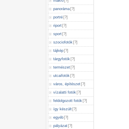
makró
[
?
]
panoráma
[
?
]
portré
[
?
]
riport
[
?
]
sport
[
?
]
szociofotók
[
?
]
tájkép
[
?
]
tárgyfotók
[
?
]
természet
[
?
]
utcaifotók
[
?
]
város, építészet
[
?
]
vízalatti fotók
[
?
]
feldolgozott fotók
[
?
]
így készült
[
?
]
egyéb
[
?
]
pályázat
[
?
]