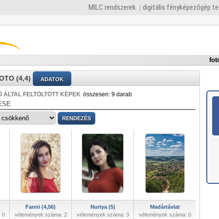
MILC rendszerek
digitális fényképezőgép t
fot
TO (4,4)
ADATOK
 ÁLTAL FELTÖLTÖTT KÉPEK
összesen: 9 darab
ÉSE
Fanni (4,56)
Nuriya (5)
Madártávlat
 0
vélemények száma: 2
vélemények száma: 3
vélemények száma: 0