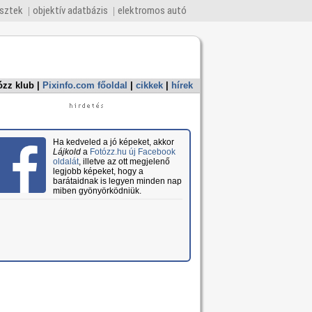
esztek
objektív adatbázis
elektromos autó
ózz klub
|
Pixinfo.com főoldal
|
cikkek
|
hírek
Ha kedveled a jó képeket, akkor
Lájkold
a
Fotózz.hu új Facebook
oldalát
, illetve az ott megjelenő
legjobb képeket, hogy a
barátaidnak is legyen minden nap
miben gyönyörködniük.