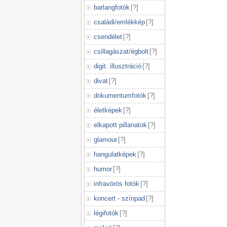
barlangfotók
[
?
]
családi/emlékkép
[
?
]
csendélet
[
?
]
csillagászat/égbolt
[
?
]
digit. illusztráció
[
?
]
divat
[
?
]
dokumentumfotók
[
?
]
életképek
[
?
]
elkapott pillanatok
[
?
]
glamour
[
?
]
hangulatképek
[
?
]
humor
[
?
]
infravörös fotók
[
?
]
koncert - színpad
[
?
]
légifotók
[
?
]