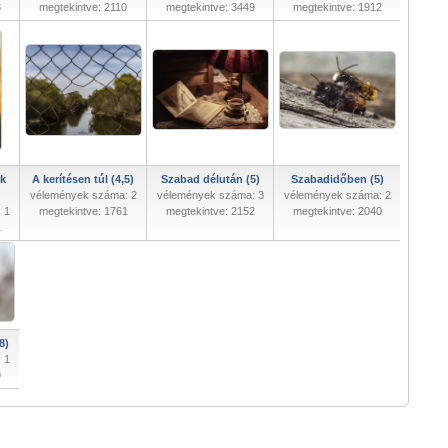
3
megtekintve: 2110
megtekintve: 3449
megtekintve: 1912
ak
A kerítésen túl (4,5)
Szabad délután (5)
Szabadidőben (5)
vélemények száma: 2
vélemények száma: 3
vélemények száma: 2
 1
megtekintve: 1761
megtekintve: 2152
megtekintve: 2040
1
8)
 1
9