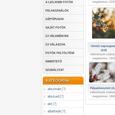
megtekintve: 223
A LEGJOBB FOTÓK
FELHASZNÁLÓK
GÉPTÍPUSOK
SAJÁT FOTÓK
ÚJ VÉLEMÉNYEK
ÚJ VÁLASZOK
Utolsó napsugar
(4,9)
FOTÓK FELTÖLTÉSE
vélemények száma:
megtekintve: 194
ISMERTETŐ
SZABÁLYZAT
KATEGÓRIÁK
Pályatévesztett (4,
absztrakt
[
?
]
vélemények száma:
abszurd
[
?
]
megtekintve: 184
akt
[
?
]
állatfotók
[
?
]