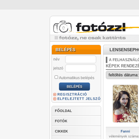
BELÉPÉS
LENSENSEPHO
név
A FELHASZNÁLÓ
KÉPEK RENDEZ
jelszó
Automatikus belépés
REGISZTRÁCIÓ
ELFELEJTETT JELSZÓ
FŐOLDAL
FOTÓK
CIKKEK
Fanni
vélemények száma: