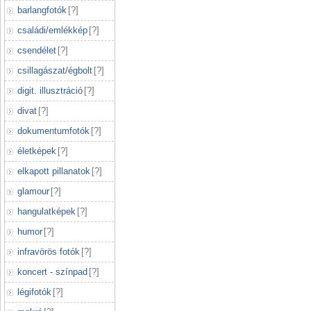
barlangfotók
[
?
]
családi/emlékkép
[
?
]
csendélet
[
?
]
csillagászat/égbolt
[
?
]
digit. illusztráció
[
?
]
divat
[
?
]
dokumentumfotók
[
?
]
életképek
[
?
]
elkapott pillanatok
[
?
]
glamour
[
?
]
hangulatképek
[
?
]
humor
[
?
]
infravörös fotók
[
?
]
koncert - színpad
[
?
]
légifotók
[
?
]