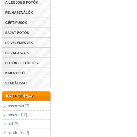
A LEGJOBB FOTÓK
FELHASZNÁLÓK
GÉPTÍPUSOK
SAJÁT FOTÓK
ÚJ VÉLEMÉNYEK
ÚJ VÁLASZOK
FOTÓK FELTÖLTÉSE
ISMERTETŐ
SZABÁLYZAT
KATEGÓRIÁK
absztrakt
[
?
]
abszurd
[
?
]
akt
[
?
]
állatfotók
[
?
]