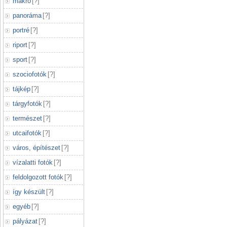
makró
[
?
]
panoráma
[
?
]
portré
[
?
]
riport
[
?
]
sport
[
?
]
szociofotók
[
?
]
tájkép
[
?
]
tárgyfotók
[
?
]
természet
[
?
]
utcaifotók
[
?
]
város, építészet
[
?
]
vízalatti fotók
[
?
]
feldolgozott fotók
[
?
]
így készült
[
?
]
egyéb
[
?
]
pályázat
[
?
]