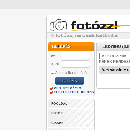
BELÉPÉS
LED78HU (3,8
név
A FELHASZNÁLÓ
KÉPEK RENDEZ
jelszó
Automatikus belépés
REGISZTRÁCIÓ
ELFELEJTETT JELSZÓ
FŐOLDAL
FOTÓK
CIKKEK