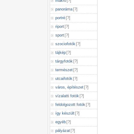
makró
[
?
]
panoráma
[
?
]
portré
[
?
]
riport
[
?
]
sport
[
?
]
szociofotók
[
?
]
tájkép
[
?
]
tárgyfotók
[
?
]
természet
[
?
]
utcaifotók
[
?
]
város, építészet
[
?
]
vízalatti fotók
[
?
]
feldolgozott fotók
[
?
]
így készült
[
?
]
egyéb
[
?
]
pályázat
[
?
]