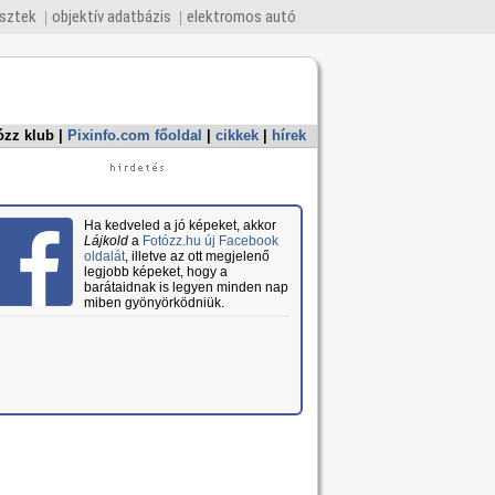
esztek
objektív adatbázis
elektromos autó
ózz klub
|
Pixinfo.com főoldal
|
cikkek
|
hírek
Ha kedveled a jó képeket, akkor
Lájkold
a
Fotózz.hu új Facebook
oldalát
, illetve az ott megjelenő
legjobb képeket, hogy a
barátaidnak is legyen minden nap
miben gyönyörködniük.