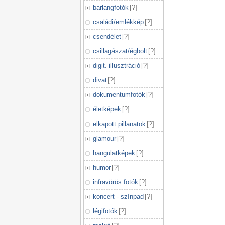
barlangfotók
[
?
]
családi/emlékkép
[
?
]
csendélet
[
?
]
csillagászat/égbolt
[
?
]
digit. illusztráció
[
?
]
divat
[
?
]
dokumentumfotók
[
?
]
életképek
[
?
]
elkapott pillanatok
[
?
]
glamour
[
?
]
hangulatképek
[
?
]
humor
[
?
]
infravörös fotók
[
?
]
koncert - színpad
[
?
]
légifotók
[
?
]