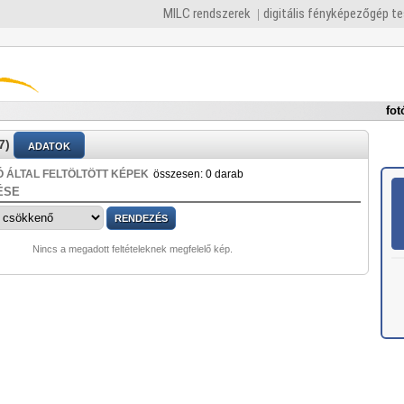
MILC rendszerek
digitális fényképezőgép t
fot
7)
ADATOK
 ÁLTAL FELTÖLTÖTT KÉPEK
összesen: 0 darab
ÉSE
Nincs a megadott feltételeknek megfelelő kép.