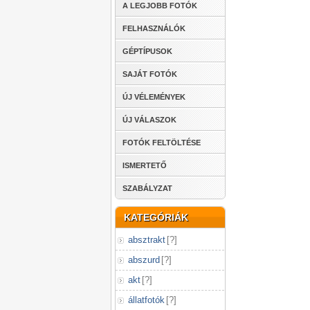
A LEGJOBB FOTÓK
FELHASZNÁLÓK
GÉPTÍPUSOK
SAJÁT FOTÓK
ÚJ VÉLEMÉNYEK
ÚJ VÁLASZOK
FOTÓK FELTÖLTÉSE
ISMERTETŐ
SZABÁLYZAT
KATEGÓRIÁK
absztrakt
[
?
]
abszurd
[
?
]
akt
[
?
]
állatfotók
[
?
]