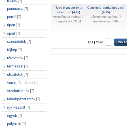
makró
[
?
]
"Úgy élvezem én a
Csip-csip-csóka kedv :o)
panoráma
[
?
]
strandot" (4,25)
(4,75)
portré
[
?
]
vélemények száma: 7
vélemények száma: 7
megtekintve: 3134
megtekintve: 3589
riport
[
?
]
sport
[
?
]
szociofotók
[
?
]
1/11 |
Oldal:
tájkép
[
?
]
tárgyfotók
[
?
]
természet
[
?
]
utcaifotók
[
?
]
város, építészet
[
?
]
vízalatti fotók
[
?
]
feldolgozott fotók
[
?
]
így készült
[
?
]
egyéb
[
?
]
pályázat
[
?
]