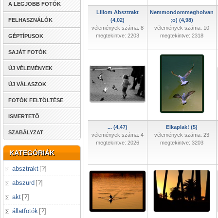
A LEGJOBB FOTÓK
Liliom Absztrakt
Nemmondommegholvan
FELHASZNÁLÓK
(4,02)
;o) (4,98)
vélemények száma: 8
vélemények száma: 10
megtekintve: 2203
megtekintve: 2318
GÉPTÍPUSOK
SAJÁT FOTÓK
ÚJ VÉLEMÉNYEK
ÚJ VÁLASZOK
FOTÓK FELTÖLTÉSE
ISMERTETŐ
... (4,47)
Elkaplak! (5)
SZABÁLYZAT
vélemények száma: 4
vélemények száma: 23
megtekintve: 2026
megtekintve: 3203
KATEGÓRIÁK
absztrakt
[
?
]
abszurd
[
?
]
akt
[
?
]
állatfotók
[
?
]