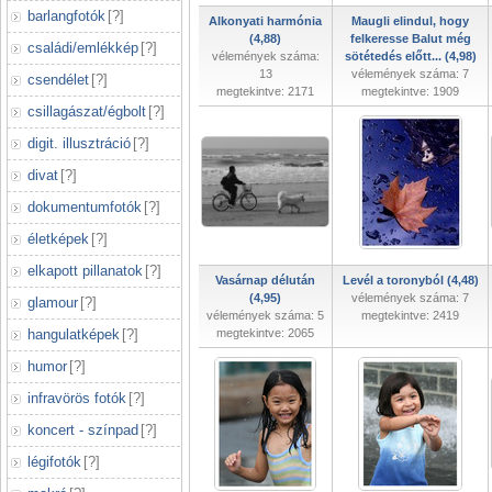
barlangfotók
[
?
]
Alkonyati harmónia
Maugli elindul, hogy
(4,88)
felkeresse Balut még
családi/emlékkép
[
?
]
vélemények száma:
sötétedés előtt... (4,98)
13
vélemények száma: 7
csendélet
[
?
]
megtekintve: 2171
megtekintve: 1909
csillagászat/égbolt
[
?
]
digit. illusztráció
[
?
]
divat
[
?
]
dokumentumfotók
[
?
]
életképek
[
?
]
elkapott pillanatok
[
?
]
Vasárnap délután
Levél a toronyból (4,48)
(4,95)
vélemények száma: 7
glamour
[
?
]
vélemények száma: 5
megtekintve: 2419
hangulatképek
[
?
]
megtekintve: 2065
humor
[
?
]
infravörös fotók
[
?
]
koncert - színpad
[
?
]
légifotók
[
?
]