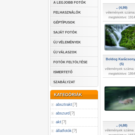
A LEGJOBB FOTÓK
.. (4,99)
FELHASZNÁLÓK
vélemények száma:
megtekintve: 191
GÉPTÍPUSOK
SAJÁT FOTÓK
ÚJ VÉLEMÉNYEK
ÚJ VÁLASZOK
Boldog Karácsony
FOTÓK FELTÖLTÉSE
(5)
vélemények száma:
ISMERTETŐ
megtekintve: 186
SZABÁLYZAT
KATEGÓRIÁK
absztrakt
[
?
]
abszurd
[
?
]
akt
[
?
]
.. (4,88)
állatfotók
[
?
]
vélemények száma: