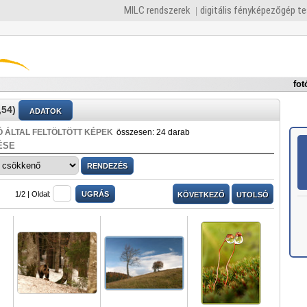
MILC rendszerek
digitális fényképezőgép t
fot
54)
ADATOK
 ÁLTAL FELTÖLTÖTT KÉPEK
összesen: 24 darab
ÉSE
1/2 |
Oldal:
KÖVETKEZŐ
UTOLSÓ