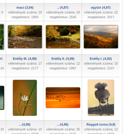
maci (3,54)
.. (4,87)
együtt (4,97)
 9
vélemények száma: 20
vélemények száma: 18
vélemények száma: 22
4
megtekintve: 1959
megtekintve: 1545
megtekintve: 2017
t!
Erdély III. (4,98)
Erdély II. (4,99)
Erdély I. (4,92)
vélemények száma: 17
vélemények száma: 12
vélemények száma: 10
 16
megtekintve: 2177
megtekintve: 1997
megtekintve: 2107
4
.. (4,99)
.. (4,96)
Reggeli torna (4,8)
 16
vélemények száma: 15
vélemények száma: 35
vélemények száma: 12