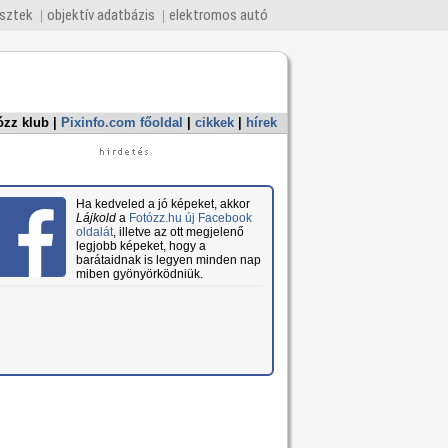
esztek
objektív adatbázis
elektromos autó
ózz klub
|
Pixinfo.com főoldal
|
cikkek
|
hírek
Ha kedveled a jó képeket, akkor
Lájkold
a
Fotózz.hu új Facebook
oldalát
, illetve az ott megjelenő
legjobb képeket, hogy a
barátaidnak is legyen minden nap
miben gyönyörködniük.