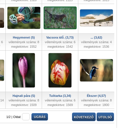
2
megtekintve: 1528
megtekintve: 2115
megtekintve: 1815
Hegymenet (5)
Vacsora idő. (3,73)
... (3,62)
 6
vélemények száma: 8
vélemények száma: 6
vélemények száma: 4
7
megtekintve: 1552
megtekintve: 1542
megtekintve: 1536
Hajnali pára (5)
Tulitarka (3,34)
Ékszer (4,57)
 14
vélemények száma: 8
vélemények száma: 6
vélemények száma: 8
megtekintve: 1509
megtekintve: 1569
megtekintve: 1800
1/2 |
Oldal:
KÖVETKEZŐ
UTOLSÓ