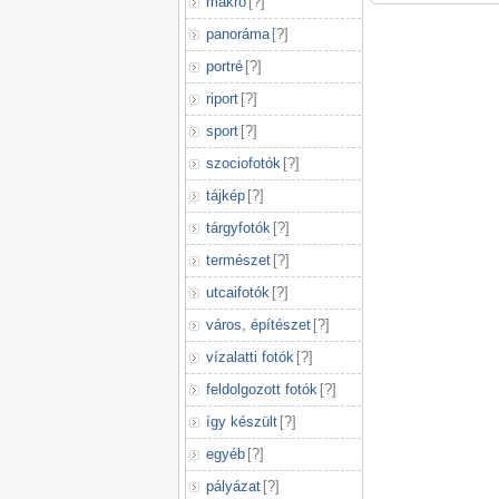
makró
[
?
]
panoráma
[
?
]
portré
[
?
]
riport
[
?
]
sport
[
?
]
szociofotók
[
?
]
tájkép
[
?
]
tárgyfotók
[
?
]
természet
[
?
]
utcaifotók
[
?
]
város, építészet
[
?
]
vízalatti fotók
[
?
]
feldolgozott fotók
[
?
]
így készült
[
?
]
egyéb
[
?
]
pályázat
[
?
]