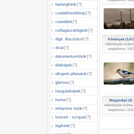
megtekintve: 166
barlangfotók
[
?
]
családi/emlékkép
[
?
]
csendélet
[
?
]
csillagászat/égbolt
[
?
]
digit. illusztráció
[
?
]
Kémények (3,67)
vélemények száma:
divat
[
?
]
megtekintve: 150
dokumentumfotók
[
?
]
életképek
[
?
]
elkapott pillanatok
[
?
]
glamour
[
?
]
hangulatképek
[
?
]
humor
[
?
]
Meggyvágó (5)
vélemények száma:
infravörös fotók
[
?
]
megtekintve: 2211
koncert - színpad
[
?
]
légifotók
[
?
]