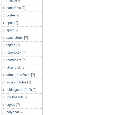
makró
[
?
]
panoráma
[
?
]
portré
[
?
]
riport
[
?
]
sport
[
?
]
szociofotók
[
?
]
tájkép
[
?
]
tárgyfotók
[
?
]
természet
[
?
]
utcaifotók
[
?
]
város, építészet
[
?
]
vízalatti fotók
[
?
]
feldolgozott fotók
[
?
]
így készült
[
?
]
egyéb
[
?
]
pályázat
[
?
]