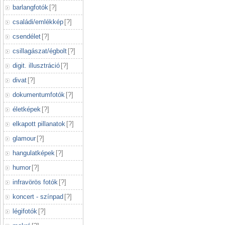
barlangfotók
[
?
]
családi/emlékkép
[
?
]
csendélet
[
?
]
csillagászat/égbolt
[
?
]
digit. illusztráció
[
?
]
divat
[
?
]
dokumentumfotók
[
?
]
életképek
[
?
]
elkapott pillanatok
[
?
]
glamour
[
?
]
hangulatképek
[
?
]
humor
[
?
]
infravörös fotók
[
?
]
koncert - színpad
[
?
]
légifotók
[
?
]