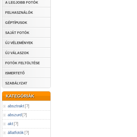
A LEGJOBB FOTÓK
FELHASZNÁLÓK
GÉPTÍPUSOK
SAJÁT FOTÓK
ÚJ VÉLEMÉNYEK
ÚJ VÁLASZOK
FOTÓK FELTÖLTÉSE
ISMERTETŐ
SZABÁLYZAT
KATEGÓRIÁK
absztrakt
[
?
]
abszurd
[
?
]
akt
[
?
]
állatfotók
[
?
]