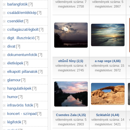
vélemények száma: 7
vélemények száma: 5
barlangfotók
[
?
]
megtekintve: 2758
megtekintve: 2867
családi/emlékkép
[
?
]
csendélet
[
?
]
csillagászat/égbolt
[
?
]
digit. illusztráció
[
?
]
divat
[
?
]
dokumentumfotók
[
?
]
eltűnő fény (2,5)
a nap vege (4,66)
életképek
[
?
]
vélemények száma: 4
vélemények száma: 15
v
megtekintve: 2745
megtekintve: 3972
elkapott pillanatok
[
?
]
glamour
[
?
]
hangulatképek
[
?
]
humor
[
?
]
infravörös fotók
[
?
]
koncert - színpad
[
?
]
Csendes Zala (4,15)
Sziklahíd (4,44)
vélemények száma: 5
vélemények száma: 14
légifotók
[
?
]
megtekintve: 2903
megtekintve: 3421