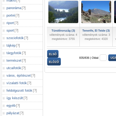
makró
[
?
]
panoráma
[
?
]
portré
[
?
]
riport
[
?
]
sport
[
?
]
Tündérország (3)
Tenerife, El Teide (3)
vélemények száma: 4
vélemények száma: 3
szociofotók
[
?
]
megtekintve: 3755
megtekintve: 4320
tájkép
[
?
]
tárgyfotók
[
?
]
ELSŐ
835/836 |
Oldal:
természet
[
?
]
ELŐZŐ
utcaifotók
[
?
]
város, építészet
[
?
]
vízalatti fotók
[
?
]
feldolgozott fotók
[
?
]
így készült
[
?
]
egyéb
[
?
]
pályázat
[
?
]