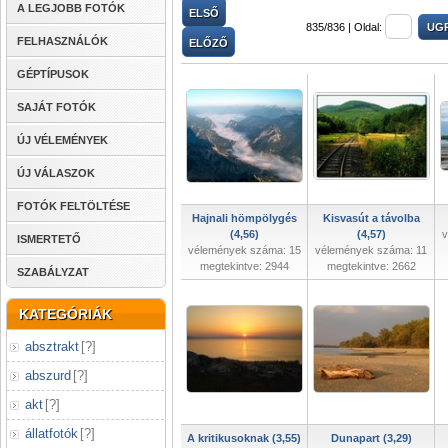
A LEGJOBB FOTÓK
ELSŐ
835/836 |
Oldal:
FELHASZNÁLÓK
ELŐZŐ
GÉPTÍPUSOK
SAJÁT FOTÓK
ÚJ VÉLEMÉNYEK
ÚJ VÁLASZOK
FOTÓK FELTÖLTÉSE
Hajnali hömpölygés
Kisvasút a távolba
(4,56)
(4,57)
v
ISMERTETŐ
vélemények száma: 15
vélemények száma: 11
megtekintve: 2944
megtekintve: 2662
SZABÁLYZAT
KATEGÓRIÁK
absztrakt
[
?
]
abszurd
[
?
]
akt
[
?
]
állatfotók
[
?
]
A kritikusoknak (3,55)
Dunapart (3,29)