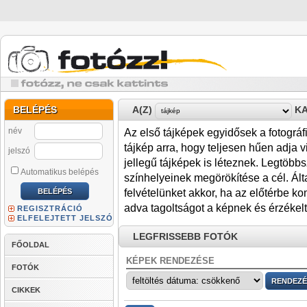
BELÉPÉS
A(Z)
KA
név
Az első tájképek egyidősek a fotográf
tájkép arra, hogy teljesen hűen adja v
jelszó
jellegű tájképek is léteznek. Legtöbb
Automatikus belépés
színhelyeinek megörökítése a cél. Ált
felvételünket akkor, ha az előtérbe ko
adva tagoltságot a képnek és érzékelt
REGISZTRÁCIÓ
ELFELEJTETT JELSZÓ
LEGFRISSEBB FOTÓK
FŐOLDAL
KÉPEK RENDEZÉSE
FOTÓK
CIKKEK