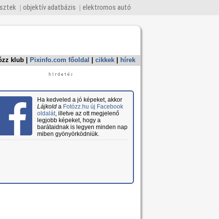
esztek
objektív adatbázis
elektromos autó
ózz klub
|
Pixinfo.com főoldal
|
cikkek
|
hírek
Ha kedveled a jó képeket, akkor
Lájkold
a
Fotózz.hu új Facebook
oldalát
, illetve az ott megjelenő
legjobb képeket, hogy a
barátaidnak is legyen minden nap
miben gyönyörködniük.