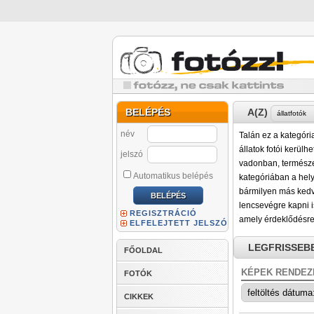
BELÉPÉS
A(Z)
név
Talán ez a kategór
állatok fotói kerülh
jelszó
vadonban, természet
Automatikus belépés
kategóriában a helyü
bármilyen más kedv
lencsevégre kapni i
REGISZTRÁCIÓ
amely érdeklődésre
ELFELEJTETT JELSZÓ
LEGFRISSEB
FŐOLDAL
KÉPEK RENDEZ
FOTÓK
CIKKEK