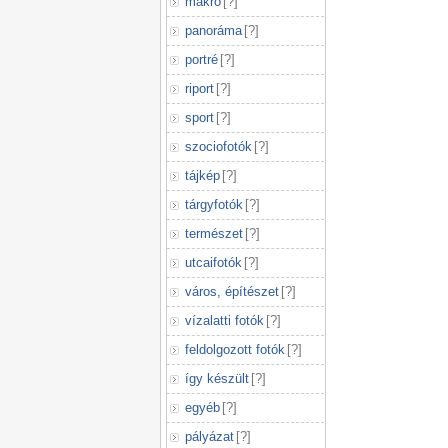
makró
[
?
]
panoráma
[
?
]
portré
[
?
]
riport
[
?
]
sport
[
?
]
szociofotók
[
?
]
tájkép
[
?
]
tárgyfotók
[
?
]
természet
[
?
]
utcaifotók
[
?
]
város, építészet
[
?
]
vízalatti fotók
[
?
]
feldolgozott fotók
[
?
]
így készült
[
?
]
egyéb
[
?
]
pályázat
[
?
]