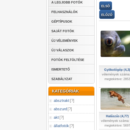
A LEGJOBB FOTÓK
ELSŐ
FELHASZNÁLÓK
ELŐZŐ
GÉPTÍPUSOK
SAJÁT FOTÓK
ÚJ VÉLEMÉNYEK
ÚJ VÁLASZOK
FOTÓK FELTÖLTÉSE
ISMERTETŐ
Gyilkológép (4,3
vélemények száma:
SZABÁLYZAT
megtekintve: 285
KATEGÓRIÁK
absztrakt
[
?
]
abszurd
[
?
]
Halászás (4,77)
akt
[
?
]
vélemények száma:
állatfotók
[
?
]
megtekintve: 569