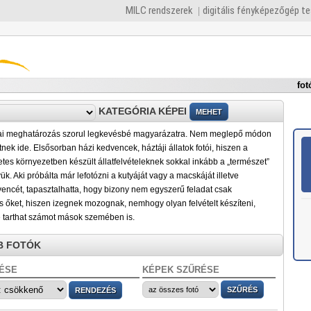
MILC rendszerek
digitális fényképezőgép t
fot
KATEGÓRIA KÉPEI
iai meghatározás szorul legkevésbé magyarázatra. Nem meglepő módon
etnek ide. Elsősorban házi kedvencek, háztáji állatok fotói, hiszen a
es környezetben készült állatfelvételeknek sokkal inkább a „természet”
k. Aki próbálta már lefotózni a kutyáját vagy a macskáját illetve
encét, tapasztalhatta, hogy bizony nem egyszerű feladat csak
s őket, hiszen izegnek mozognak, nemhogy olyan felvételt készíteni,
 tarthat számot mások szemében is.
B FOTÓK
ÉSE
KÉPEK SZŰRÉSE