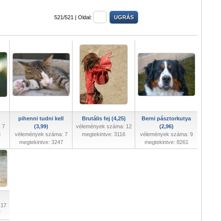
521/521 |
Oldal:
)
pihenni tudni kell
Brutális fej (4,25)
Berni pásztorkutya
 7
(3,99)
vélemények száma: 12
(2,96)
3
vélemények száma: 7
megtekintve: 3116
vélemények száma: 9
megtekintve: 3247
megtekintve: 8261
 17
7