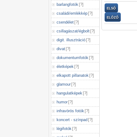
barlangfotók
[
?
]
ELSŐ
családi/emlékkép
[
?
]
ELŐZŐ
csendélet
[
?
]
csillagászat/égbolt
[
?
]
digit. illusztráció
[
?
]
divat
[
?
]
dokumentumfotók
[
?
]
életképek
[
?
]
elkapott pillanatok
[
?
]
glamour
[
?
]
hangulatképek
[
?
]
humor
[
?
]
infravörös fotók
[
?
]
koncert - színpad
[
?
]
légifotók
[
?
]