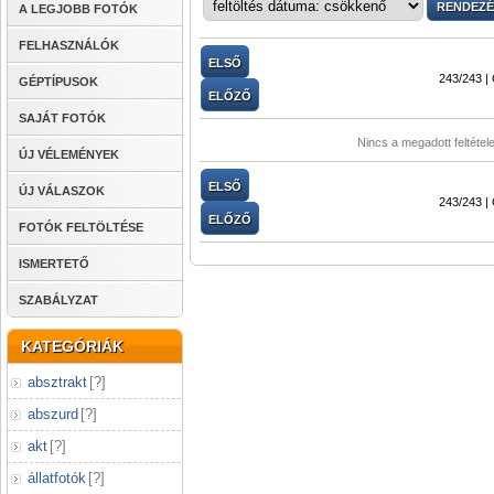
A LEGJOBB FOTÓK
FELHASZNÁLÓK
ELSŐ
243/243 |
GÉPTÍPUSOK
ELŐZŐ
SAJÁT FOTÓK
Nincs a megadott feltétel
ÚJ VÉLEMÉNYEK
ELSŐ
ÚJ VÁLASZOK
243/243 |
ELŐZŐ
FOTÓK FELTÖLTÉSE
ISMERTETŐ
SZABÁLYZAT
KATEGÓRIÁK
absztrakt
[
?
]
abszurd
[
?
]
akt
[
?
]
állatfotók
[
?
]