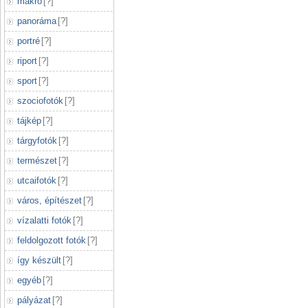
makró
[
?
]
panoráma
[
?
]
portré
[
?
]
riport
[
?
]
sport
[
?
]
szociofotók
[
?
]
tájkép
[
?
]
tárgyfotók
[
?
]
természet
[
?
]
utcaifotók
[
?
]
város, építészet
[
?
]
vízalatti fotók
[
?
]
feldolgozott fotók
[
?
]
így készült
[
?
]
egyéb
[
?
]
pályázat
[
?
]