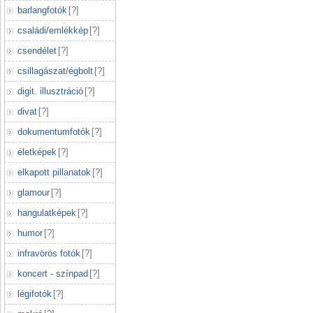
barlangfotók
[
?
]
családi/emlékkép
[
?
]
csendélet
[
?
]
csillagászat/égbolt
[
?
]
digit. illusztráció
[
?
]
divat
[
?
]
dokumentumfotók
[
?
]
életképek
[
?
]
elkapott pillanatok
[
?
]
glamour
[
?
]
hangulatképek
[
?
]
humor
[
?
]
infravörös fotók
[
?
]
koncert - színpad
[
?
]
légifotók
[
?
]