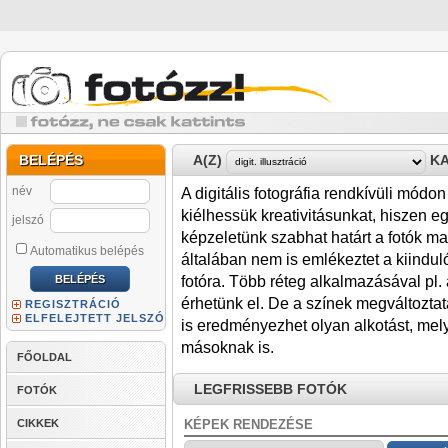
BELÉPÉS
A(Z)
KA
név
A digitális fotográfia rendkívüli mód
kiélhessük kreativitásunkat, hiszen e
jelszó
képzeletünk szabhat határt a fotók 
Automatikus belépés
általában nem is emlékeztet a kiinduló
fotóra. Több réteg alkalmazásával pl.
érhetünk el. De a színek megváltozta
REGISZTRÁCIÓ
ELFELEJTETT JELSZÓ
is eredményezhet olyan alkotást, me
másoknak is.
FŐOLDAL
LEGFRISSEBB FOTÓK
FOTÓK
CIKKEK
KÉPEK RENDEZÉSE