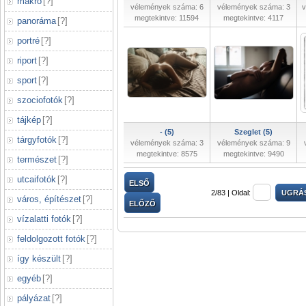
makró
[
?
]
vélemények száma: 6
vélemények száma: 3
v
megtekintve: 11594
megtekintve: 4117
panoráma
[
?
]
portré
[
?
]
riport
[
?
]
sport
[
?
]
szociofotók
[
?
]
tájkép
[
?
]
- (5)
Szeglet (5)
tárgyfotók
[
?
]
vélemények száma: 3
vélemények száma: 9
megtekintve: 8575
megtekintve: 9490
természet
[
?
]
utcaifotók
[
?
]
ELSŐ
2/83 |
Oldal:
város, építészet
[
?
]
ELŐZŐ
vízalatti fotók
[
?
]
feldolgozott fotók
[
?
]
így készült
[
?
]
egyéb
[
?
]
pályázat
[
?
]