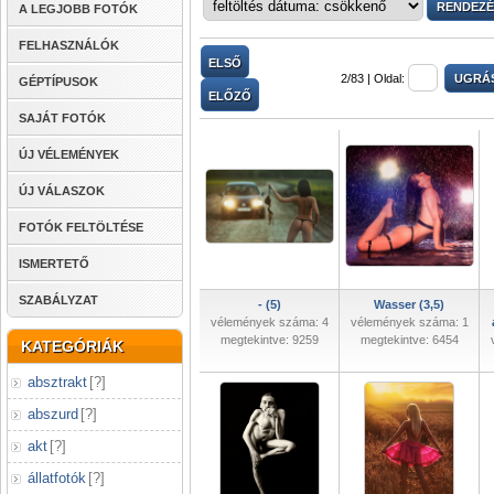
A LEGJOBB FOTÓK
FELHASZNÁLÓK
ELSŐ
2/83 |
Oldal:
GÉPTÍPUSOK
ELŐZŐ
SAJÁT FOTÓK
ÚJ VÉLEMÉNYEK
ÚJ VÁLASZOK
FOTÓK FELTÖLTÉSE
ISMERTETŐ
SZABÁLYZAT
- (5)
Wasser (3,5)
vélemények száma: 4
vélemények száma: 1
megtekintve: 9259
megtekintve: 6454
KATEGÓRIÁK
absztrakt
[
?
]
abszurd
[
?
]
akt
[
?
]
állatfotók
[
?
]