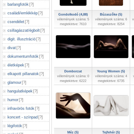
barlangfotók
[
?
]
családi/emlékkép
[
?
]
Gondolkodó (4,88)
Búzaszőke (5)
vélemények száma: 5
vélemények száma: 6
v
csendélet
[
?
]
megtekintve: 7610
megtekintve: 8254
csillagászat/égbolt
[
?
]
digit. illusztráció
[
?
]
divat
[
?
]
dokumentumfotók
[
?
]
életképek
[
?
]
Domborzat
Young Women (5)
elkapott pillanatok
[
?
]
vélemények száma: 0
vélemények száma: 4
megtekintve: 6222
megtekintve: 6735
glamour
[
?
]
hangulatképek
[
?
]
humor
[
?
]
infravörös fotók
[
?
]
koncert - színpad
[
?
]
légifotók
[
?
]
Méz (5)
Tejfehér (5)