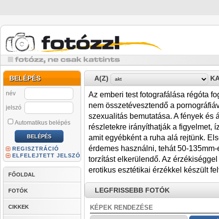
BELÉPÉS
A(Z)
KA
név
Az emberi test fotografálása régóta fo
nem összetévesztendő a pornográfiáva
jelszó
szexualitás bemutatása. A fények és 
Automatikus belépés
részletekre irányíthatják a figyelmet,
amit egyébként a ruha alá rejtünk. Els
érdemes használni, tehát 50-135mm-es
REGISZTRÁCIÓ
ELFELEJTETT JELSZÓ
torzítást elkerülendő. Az érzékiséggel
erotikus esztétikai érzékkel készült fe
FŐOLDAL
LEGFRISSEBB FOTÓK
FOTÓK
CIKKEK
KÉPEK RENDEZÉSE