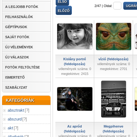
ELSŐ
2/47 |
Oldal:
A LEGJOBB FOTÓK
ELŐZŐ
FELHASZNÁLÓK
GÉPTÍPUSOK
SAJÁT FOTÓK
ÚJ VÉLEMÉNYEK
ÚJ VÁLASZOK
Kislány portré
vízió (feldolgozás)
(feldolgozás)
vélemények száma: 0
FOTÓK FELTÖLTÉSE
vélemények száma: 0
megtekintve: 2701
megtekintve: 2415
ISMERTETŐ
SZABÁLYZAT
KATEGÓRIÁK
absztrakt
[
?
]
abszurd
[
?
]
Az apród
Megpihenve
akt
[
?
]
(feldolgozás)
(feldolgozás)
vélemények száma: 0
vélemények száma: 0
állatfotók
[
?
]