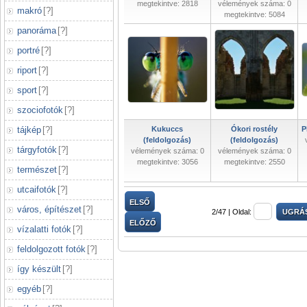
megtekintve: 2818
vélemények száma: 0
makró
[
?
]
megtekintve: 5084
panoráma
[
?
]
portré
[
?
]
riport
[
?
]
sport
[
?
]
szociofotók
[
?
]
tájkép
[
?
]
Kukuccs
Ókori rostély
P
(feldolgozás)
(feldolgozás)
tárgyfotók
[
?
]
vélemények száma: 0
vélemények száma: 0
megtekintve: 3056
megtekintve: 2550
természet
[
?
]
utcaifotók
[
?
]
ELSŐ
város, építészet
[
?
]
2/47 |
Oldal:
ELŐZŐ
vízalatti fotók
[
?
]
feldolgozott fotók
[
?
]
így készült
[
?
]
egyéb
[
?
]