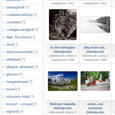
megtekintve: 3012
megtekintve: 2651
barlangfotók
[
?
]
családi/emlékkép
[
?
]
csendélet
[
?
]
csillagászat/égbolt
[
?
]
digit. illusztráció
[
?
]
divat
[
?
]
Az élet körforgása
Elég korán volt...
dokumentumfotók
[
?
]
(feldolgozás)
(feldolgozás)
vélemények száma: 0
vélemények száma: 0
életképek
[
?
]
megtekintve: 2346
megtekintve: 2425
elkapott pillanatok
[
?
]
glamour
[
?
]
hangulatképek
[
?
]
humor
[
?
]
infravörös fotók
[
?
]
koncert - színpad
[
?
]
Bárányok nappalija
suhan...cok
(feldolgozás)
(reloaded)
légifotók
[
?
]
vélemények száma: 0
(feldolgozás)