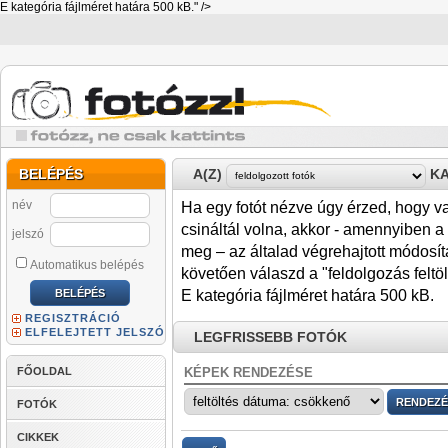
E kategória fájlméret határa 500 kB." />
BELÉPÉS
A(Z)
KA
név
Ha egy fotót nézve úgy érzed, hogy 
csináltál volna, akkor - amennyiben a f
jelszó
meg – az általad végrehajtott módos
Automatikus belépés
követően válaszd a "feldolgozás feltöl
E kategória fájlméret határa 500 kB.
REGISZTRÁCIÓ
ELFELEJTETT JELSZÓ
LEGFRISSEBB FOTÓK
FŐOLDAL
KÉPEK RENDEZÉSE
FOTÓK
CIKKEK