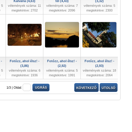
Kálvária (4,63)
tél (4,43)
(3,32)
 5
vélemények száma: 11
vélemények száma: 7
vélemények száma: 5
0
megtekintve: 2702
megtekintve: 2096
megtekintve: 2300
 -
Fotózz, ahol élsz! -
Fotózz, ahol élsz! -
Fotózz, ahol élsz! -
(3,86)
(2,92)
(2,93)
 5
vélemények száma: 6
vélemények száma: 5
vélemények száma: 18
3
megtekintve: 1936
megtekintve: 1991
megtekintve: 2064
1/3 |
Oldal:
KÖVETKEZŐ
UTOLSÓ