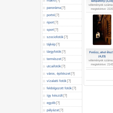
makró
[
?
]
lámpafény (3,33)
vélemények száma:
panoráma
[
?
]
megtekintve: 222
portré
[
?
]
riport
[
?
]
sport
[
?
]
szociofotók
[
?
]
tájkép
[
?
]
tárgyfotók
[
?
]
Fotózz, ahol élsz!
(4,23)
természet
[
?
]
vélemények száma:
megtekintve: 214
utcaifotók
[
?
]
város, építészet
[
?
]
vízalatti fotók
[
?
]
feldolgozott fotók
[
?
]
így készült
[
?
]
egyéb
[
?
]
pályázat
[
?
]