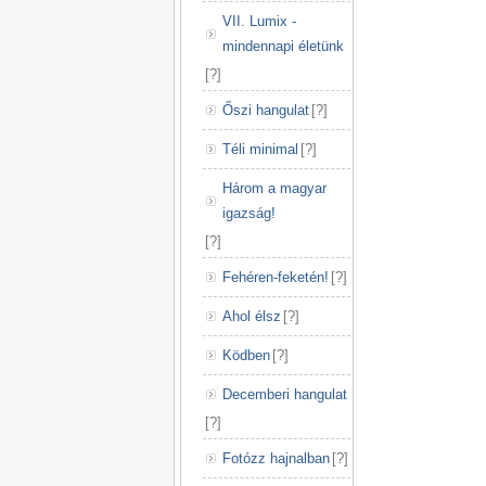
VII. Lumix -
mindennapi életünk
[
?
]
Őszi hangulat
[
?
]
Téli minimal
[
?
]
Három a magyar
igazság!
[
?
]
Fehéren-feketén!
[
?
]
Ahol élsz
[
?
]
Ködben
[
?
]
Decemberi hangulat
[
?
]
Fotózz hajnalban
[
?
]