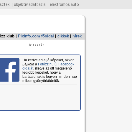
esztek
objektív adatbázis
elektromos autó
ózz klub
|
Pixinfo.com főoldal
|
cikkek
|
hírek
Ha kedveled a jó képeket, akkor
Lájkold
a
Fotózz.hu új Facebook
oldalát
, illetve az ott megjelenő
legjobb képeket, hogy a
barátaidnak is legyen minden nap
miben gyönyörködniük.