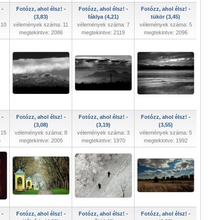
 -
Fotózz, ahol élsz! -
Fotózz, ahol élsz! -
Fotózz, ahol élsz! -
(3,83)
fáklya (4,21)
tükör (3,45)
 10
vélemények száma: 11
vélemények száma: 7
vélemények száma: 5
megtekintve: 2086
megtekintve: 2119
megtekintve: 2096
 -
Fotózz, ahol élsz! -
Fotózz, ahol élsz! -
Fotózz, ahol élsz! -
(3,08)
(3,19)
(3,55)
 15
vélemények száma: 8
vélemények száma: 3
vélemények száma: 5
3
megtekintve: 2005
megtekintve: 1970
megtekintve: 1992
 -
Fotózz, ahol élsz! -
Fotózz, ahol élsz! -
Fotózz, ahol élsz! -