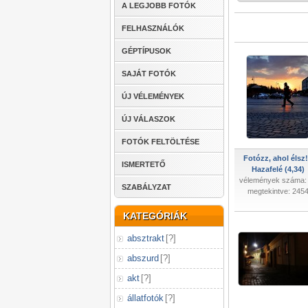
A LEGJOBB FOTÓK
FELHASZNÁLÓK
GÉPTÍPUSOK
SAJÁT FOTÓK
ÚJ VÉLEMÉNYEK
ÚJ VÁLASZOK
FOTÓK FELTÖLTÉSE
Fotózz, ahol élsz!
ISMERTETŐ
Hazafelé (4,34)
vélemények száma:
SZABÁLYZAT
megtekintve: 245
KATEGÓRIÁK
absztrakt
[
?
]
abszurd
[
?
]
akt
[
?
]
állatfotók
[
?
]