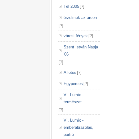
Tél 2005
[
?
]
érzelmek az arcon
[
?
]
városi fények
[
?
]
Szent István Napja
'06
[
?
]
A fotós
[
?
]
Egyperces
[
?
]
VI. Lumix -
természet
[
?
]
VI. Lumix -
emberábrázolás,
portré