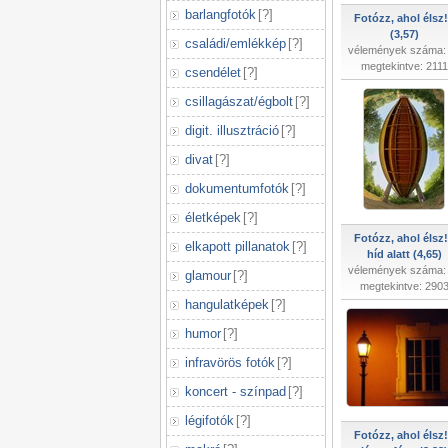
barlangfotók
[
?
]
Fotózz, ahol élsz!
(3,57)
családi/emlékkép
[
?
]
vélemények száma:
megtekintve: 2111
csendélet
[
?
]
csillagászat/égbolt
[
?
]
digit. illusztráció
[
?
]
divat
[
?
]
dokumentumfotók
[
?
]
életképek
[
?
]
Fotózz, ahol élsz!
elkapott pillanatok
[
?
]
híd alatt (4,65)
vélemények száma:
glamour
[
?
]
megtekintve: 290
hangulatképek
[
?
]
humor
[
?
]
infravörös fotók
[
?
]
koncert - színpad
[
?
]
légifotók
[
?
]
Fotózz, ahol élsz!