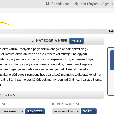
MILC rendszerek
digitális fényképezőgép t
fot
KATEGÓRIA KÉPEI
fotókat várunk, melyek a pályázók lakóhelyét, annak épített, vagy
ét, látnivalóit valamint az ott élő embereket mutatják be egyedi,
dal, a pályaművek tárgyait ábrázoló képeslapoktól, közkézen forgó
on. Fontos, hogy a pályázaton nem a látnivalók, hanem azok egyéni
 művészi igényű képi ábrázolásai versenyeznek. Erre tekintettel a
sakor elsődleges szempont, hogy az alkotó mennyire tudja érzékeltetni a
pátria iránti személyes kötődését, mennyiben tud újat hozni az adott téma
n.
B FOTÓK
ÉSE
KÉPEK SZŰRÉSE