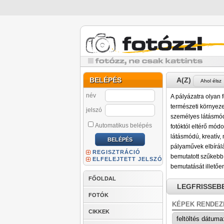
BELÉPÉS
A(Z)
név
A pályázatra olyan 
természeti környezet
jelszó
személyes látásmód
Automatikus belépés
fotóktól eltérő mód
látásmódú, kreatív,
pályaművek elbírálá
REGISZTRÁCIÓ
bemutatott szűkebb 
ELFELEJTETT JELSZÓ
bemutatását illetőe
FŐOLDAL
LEGFRISSEB
FOTÓK
KÉPEK RENDEZ
CIKKEK