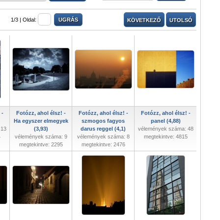
1/3 |
Oldal:
KÖVETKEZŐ
UTOLSÓ
 -
Fotózz, ahol élsz! -
Fotózz, ahol élsz! -
Fotózz, ahol élsz! -
Ha egyszer elmegyek
szmogos fagyos
panel (4,88)
 13
(3,93)
darus reggel (4,1)
vélemények száma: 48
4
vélemények száma: 9
vélemények száma: 8
megtekintve: 4815
megtekintve: 2295
megtekintve: 2476